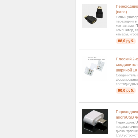
Переходник 
(папа)
Новый универ
переходник в
контактами. 
компьютер, с
камеры, игро
88,0 руб.
Плоский 2-х
соединител
шириной 10
Соединитель 
формировани
светодиодных 
90,0 руб.
Переходник
microUSB ч
Переходник U
предназначен
диска "флешк
USB устройст