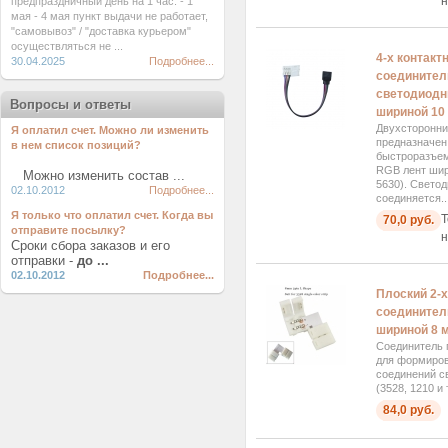
н
предпраздничный день на 1 час. - 1
мая - 4 мая пункт выдачи не работает,
"самовывоз" / "доставка курьером"
осуществляться не ...
4-х контак
30.04.2025
Подробнее...
соедините
светодиодн
Вопросы и ответы
шириной 10
Двухсторонни
Я оплатил счет. Можно ли изменить
предназначен
в нем список позиций?
быстроразъем
RGB лент шир
Можно изменить состав ...
5630). Светод
02.10.2012
Подробнее...
соединяется..
Я только что оплатил счет. Когда вы
Т
70,0 руб.
отправите посылку?
н
Сроки сбора заказов и его
отправки -
до ...
02.10.2012
Подробнее...
Плоский 2-х
соединител
шириной 8 
Соединитель 
для формиро
соединений с
(3528, 1210 и 
84,0 руб.