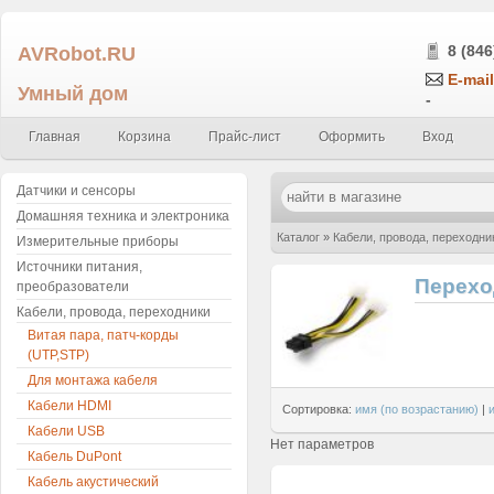
AVRobot.RU
8 (846
E-mail
Умный дом
-
Главная
Корзина
Прайс-лист
Оформить
Вход
Датчики и сенсоры
Домашняя техника и электроника
Каталог
»
Кабели, провода, переходни
Измерительные приборы
Источники питания,
Перехо
преобразователи
Кабели, провода, переходники
Витая пара, патч-корды
(UTP,STP)
Для монтажа кабеля
Кабели HDMI
Сортировка:
имя (по возрастанию)
|
Кабели USB
Нет параметров
Кабель DuPont
Кабель акустический