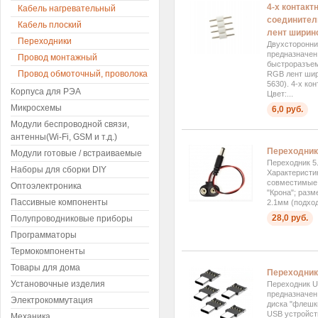
4-х контак
Кабель нагревательный
соединител
Кабель плоский
лент ширин
Переходники
Двухсторонни
предназначен
Провод монтажный
быстроразъем
Провод обмоточный, проволока
RGB лент шир
5630). 4-х ко
Корпуса для РЭА
Цвет:...
Микросхемы
6,0 руб.
Модули беспроводной связи,
антенны(Wi-Fi, GSM и т.д.)
Переходник 
Модули готовые / встраиваемые
Переходник 5
Наборы для сборки DIY
Характеристи
совместимые 
Оптоэлектроника
"Крона"; разм
Пассивные компоненты
2.1мм (подход
28,0 руб.
Полупроводниковые приборы
Программаторы
Термокомпоненты
Товары для дома
Переходник 
Установочные изделия
Переходник U
предназначен
Электрокоммутация
диска "флешк
USB устройст
Механика