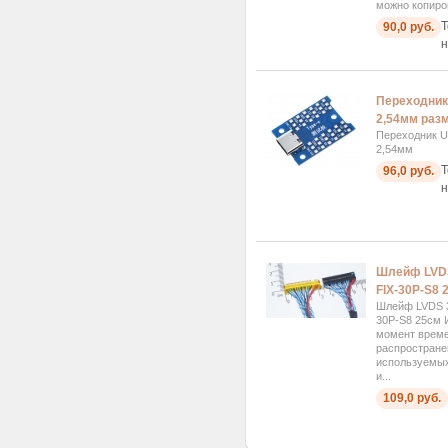
можно копиров
Т
90,0 руб.
н
Переходник 
2,54мм разм
Переходник US
2,54мм
Т
96,0 руб.
н
Шлейф LVDS 
FIX-30P-S8 
Шлейф LVDS 30-
30P-S8 25см 
момент врем
распростране
используемых
и...
109,0 руб.