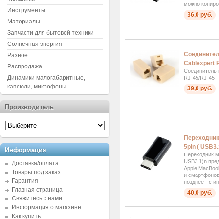
можно копиров
Инструменты
36,0 руб.
Материалы
Запчасти для бытовой техники
Солнечная энергия
Соединител
Разное
Cablexpert 
Распродажа
Соединитель 
Динамики малогабаритные,
RJ-45/RJ-45
капсюли, микрофоны
39,0 руб.
Производитель
Переходник
5pin ( USB3
Информация
Переходник м
USB3.1)n пре
Доставка/оплата
Apple MacBook
Товары под заказ
и смартфонов
Гарантия
позднее - с и
Главная страница
40,0 руб.
Свяжитесь с нами
Информация о магазине
Как купить