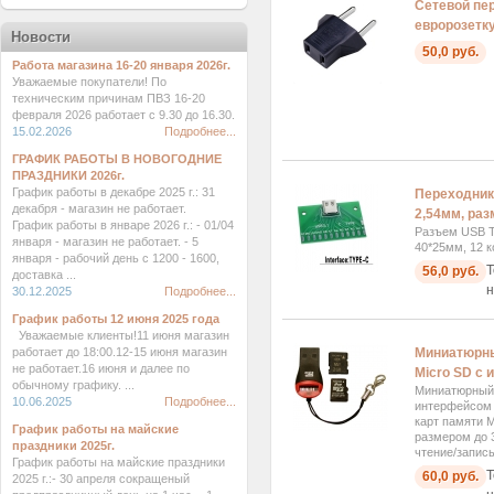
Сетевой пе
евророзетк
Новости
50,0 руб.
Работа магазина 16-20 января 2026г.
Уважаемые покупатели! По
техническим причинам ПВЗ 16-20
февраля 2026 работает с 9.30 до 16.30.
15.02.2026
Подробнее...
ГРАФИК РАБОТЫ В НОВОГОДНИЕ
ПРАЗДНИКИ 2026г.
График работы в декабре 2025 г.: 31
Переходник 
декабря - магазин не работает.
2,54мм, ра
График работы в январе 2026 г.: - 01/04
Разъем USB T
января - магазин не работает. - 5
40*25мм, 12 к
января - рабочий день с 1200 - 1600,
Т
56,0 руб.
доставка ...
н
30.12.2025
Подробнее...
График работы 12 июня 2025 года
Уважаемые клиенты!11 июня магазин
работает до 18:00.12-15 июня магазин
Миниатюрны
не работает.16 июня и далее по
Micro SD с 
обычному графику. ...
Миниатюрный 
10.06.2025
Подробнее...
интерфейсом 
карт памяти M
График работы на майские
размером до 
праздники 2025г.
чтение/запись
График работы на майские праздники
Т
60,0 руб.
2025 г.:- 30 апреля сокращеный