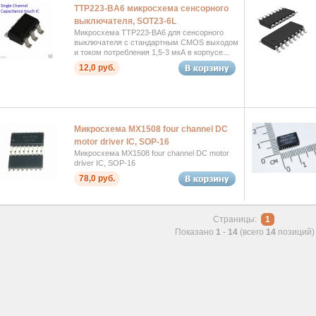
TTP223-BA6 микросхема сенсорного
выключателя, SOT23-6L
Микросхема TTP223-BA6 для сенсорного
выключателя с стандартным CMOS выходом
и током потребления 1,5-3 мкА в корпусе...
12,0 руб.
Микросхема MX1508 four channel DC
motor driver IC, SOP-16
Микросхема MX1508 four channel DC motor
driver IC, SOP-16
78,0 руб.
Страницы:
1
Показано
1
-
14
(всего
14
позиций)