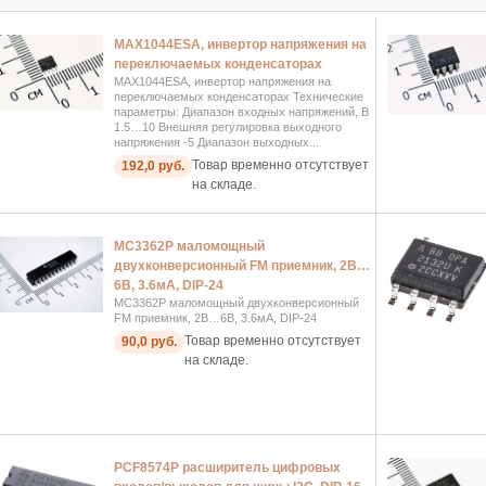
MAX1044ESA, инвертор напряжения на
переключаемых конденсаторах
MAX1044ESA, инвертор напряжения на
переключаемых конденсаторах Технические
параметры: Диапазон входных напряжений, В
1.5…10 Внешняя регулировка выходного
напряжения -5 Диапазон выходных...
Товар временно отсутствует
192,0 руб.
на складе.
MC3362P маломощный
двухконверсионный FM приемник, 2В…
6В, 3.6мА, DIP-24
MC3362P маломощный двухконверсионный
FM приемник, 2В…6В, 3.6мА, DIP-24
Товар временно отсутствует
90,0 руб.
на складе.
PCF8574P расширитель цифровых