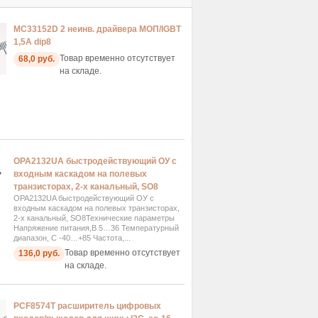
MC33152D 2 неинв. драйвера МОП/IGBT
1,5А dip8
Товар временно отсутствует
68,0 руб.
на складе.
OPA2132UA быстродействующий ОУ с
входным каскадом на полевых
транзисторах, 2-х канальный, SO8
OPA2132UA быстродействующий ОУ с
входным каскадом на полевых транзисторах,
2-х канальный, SO8 ​Технические параметры
Напряжение питания,В 5…36 Температурный
диапазон, C -40…+85 Частота,...
Товар временно отсутствует
136,0 руб.
на складе.
PCF8574T расширитель цифровых