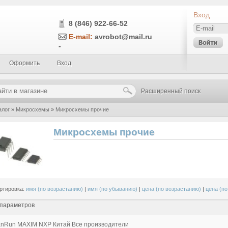
Вход
8 (846) 922-66-52
E-mail:
avrobot@mail.ru
-
Оформить
Вход
Расширенный поиск
алог
»
Микросхемы
»
Микросхемы прочие
Микросхемы прочие
ртировка:
имя (по возрастанию)
|
имя (по убыванию)
|
цена (по возрастанию)
|
цена (п
 параметров
anRun
MAXIM
NXP
Китай
Все производители