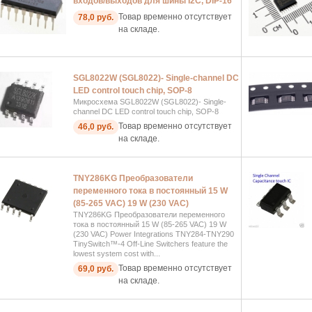
входов/выходов для шины I2C, DIP-16
Товар временно отсутствует
78,0 руб.
на складе.
SGL8022W (SGL8022)- Single-channel DC
LED control touch chip, SOP-8
Микросхема SGL8022W (SGL8022)- Single-
channel DC LED control touch chip, SOP-8
Товар временно отсутствует
46,0 руб.
на складе.
TNY286KG Преобразователи
переменного тока в постоянный 15 W
(85-265 VAC) 19 W (230 VAC)
TNY286KG Преобразователи переменного
тока в постоянный 15 W (85-265 VAC) 19 W
(230 VAC) Power Integrations TNY284-TNY290
TinySwitch™-4 Off-Line Switchers feature the
lowest system cost with...
Товар временно отсутствует
69,0 руб.
на складе.