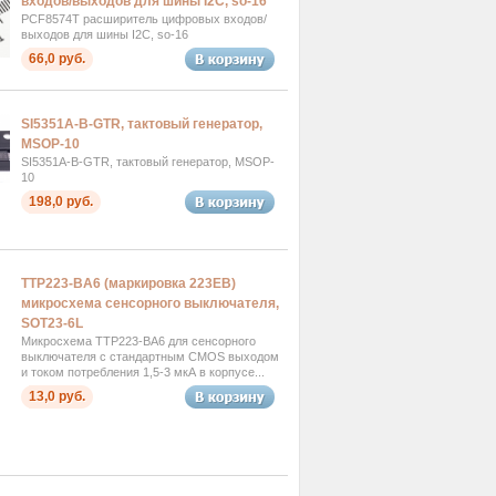
входов/выходов для шины I2C, so-16
PCF8574T расширитель цифровых входов/
выходов для шины I2C, so-16
66,0 руб.
SI5351A-B-GTR, тактовый генератор,
MSOP-10
SI5351A-B-GTR, тактовый генератор, MSOP-
10
198,0 руб.
TTP223-BA6 (маркировка 223EB)
микросхема сенсорного выключателя,
SOT23-6L
Микросхема TTP223-BA6 для сенсорного
выключателя с стандартным CMOS выходом
и током потребления 1,5-3 мкА в корпусе...
13,0 руб.