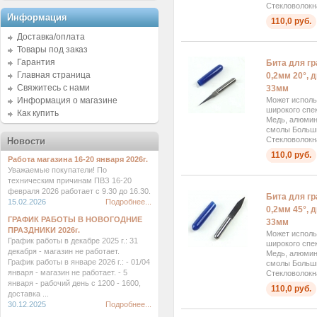
Стекловолокна
Информация
110,0 руб.
Доставка/оплата
Товары под заказ
Гарантия
Бита для г
Главная страница
0,2мм 20°, 
Свяжитесь с нами
33мм
Информация о магазине
Может исполь
широкого спек
Как купить
Медь, алюмини
смолы Больш
Стекловолокна
Новости
110,0 руб.
Работа магазина 16-20 января 2026г.
Уважаемые покупатели! По
техническим причинам ПВЗ 16-20
февраля 2026 работает с 9.30 до 16.30.
Бита для г
15.02.2026
Подробнее...
0,2мм 45°, 
ГРАФИК РАБОТЫ В НОВОГОДНИЕ
33мм
ПРАЗДНИКИ 2026г.
Может исполь
График работы в декабре 2025 г.: 31
широкого спек
декабря - магазин не работает.
Медь, алюмини
График работы в январе 2026 г.: - 01/04
смолы Больш
января - магазин не работает. - 5
Стекловолокна
января - рабочий день с 1200 - 1600,
110,0 руб.
доставка ...
30.12.2025
Подробнее...