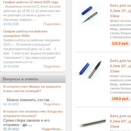
График работы 12 июня 2025 года
Бита для г
Уважаемые клиенты!11 июня магазин
0,3мм 10°, 
работает до 18:00.12-15 июня магазин
не работает.16 июня и далее по
33мм
обычному графику. ...
Может исполь
10.06.2025
Подробнее...
широкого спек
Медь, алюмини
График работы на майские
смолы Больш
праздники 2025г.
Стекловолокна
График работы на майские праздники
110,0 руб.
2025 г.:- 30 апреля сокращеный
предпраздничный день на 1 час. - 1
мая - 4 мая пункт выдачи не работает,
"самовывоз" / "доставка курьером"
Бита для г
осуществляться не ...
0,3мм 20°, 
30.04.2025
Подробнее...
33мм
Может исполь
Вопросы и ответы
широкого спек
Медь, алюмини
Я оплатил счет. Можно ли изменить
смолы Больш
в нем список позиций?
Стекловолокна
108,0 руб.
Можно изменить состав ...
02.10.2012
Подробнее...
Я только что оплатил счет. Когда вы
отправите посылку?
Бита для г
Сроки сбора заказов и его
0,3мм 60°, 
отправки -
до ...
33мм
02.10.2012
Подробнее...