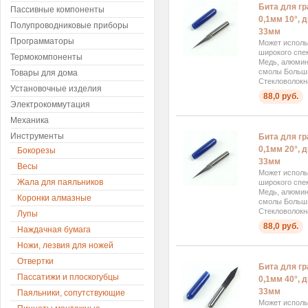
Бита для г
Пассивные компоненты
0,1мм 10°, 
Полупроводниковые приборы
33мм
Программаторы
Может исполь
широкого спек
Термокомпоненты
Медь, алюмини
смолы Больш
Товары для дома
Стекловолокна
Установочные изделия
88,0 руб.
Электрокоммутация
Механика
Инструменты
Бита для г
0,1мм 20°, 
Бокорезы
33мм
Весы
Может исполь
Жала для паяльников
широкого спек
Медь, алюмини
Коронки алмазные
смолы Больш
Стекловолокна
Лупы
88,0 руб.
Наждачная бумага
Ножи, лезвия для ножей
Отвертки
Бита для г
Пассатижи и плоскогубцы
0,1мм 40°, 
33мм
Паяльники, сопутствующие
Может исполь