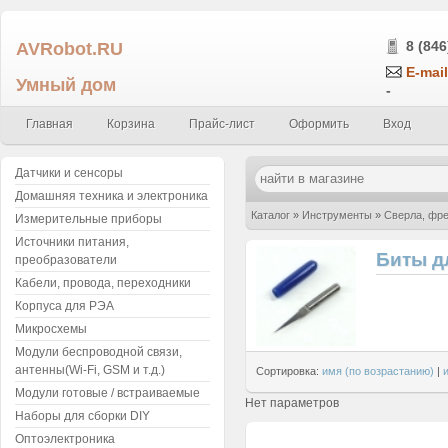
AVRobot.RU
8 (846
E-mail
Умный дом
-
Главная
Корзина
Прайс-лист
Оформить
Вход
Датчики и сенсоры
Домашняя техника и электроника
Каталог
»
Инструменты
»
Сверла, фре
Измерительные приборы
Источники питания,
Биты д
преобразователи
Кабели, провода, переходники
Корпуса для РЭА
Микросхемы
Модули беспроводной связи,
антенны(Wi-Fi, GSM и т.д.)
Сортировка:
имя (по возрастанию)
|
Модули готовые / встраиваемые
Нет параметров
Наборы для сборки DIY
Оптоэлектроника