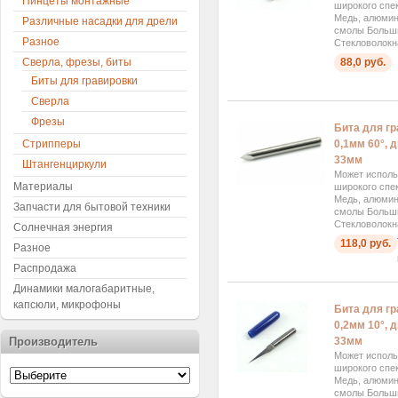
Пинцеты монтажные
широкого спек
Медь, алюмини
Различные насадки для дрели
смолы Больш
Разное
Стекловолокна
Сверла, фрезы, биты
88,0 руб.
Биты для гравировки
Сверла
Фрезы
Бита для г
Стрипперы
0,1мм 60°, 
33мм
Штангенциркули
Может исполь
Материалы
широкого спек
Медь, алюмини
Запчасти для бытовой техники
смолы Больш
Стекловолокна
Солнечная энергия
118,0 руб.
Разное
Распродажа
Динамики малогабаритные,
капсюли, микрофоны
Бита для г
0,2мм 10°, 
Производитель
33мм
Может исполь
широкого спек
Медь, алюмини
смолы Больш