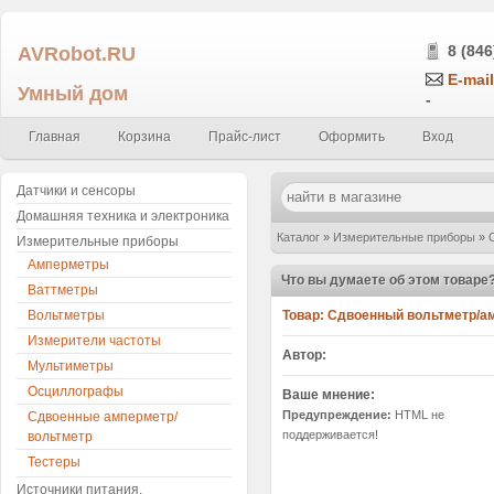
AVRobot.RU
8 (846
E-mail
Умный дом
-
Главная
Корзина
Прайс-лист
Оформить
Вход
Датчики и сенсоры
Домашняя техника и электроника
Каталог
»
Измерительные приборы
»
Измерительные приборы
Амперметры
цвет) без шунта
»
Написать отзыв
Что вы думаете об этом товаре
Ваттметры
Вольтметры
Товар:
Сдвоенный вольтметр/амп
Измерители частоты
Автор:
Мультиметры
Осциллографы
Ваше мнение:
Предупреждение:
HTML не
Сдвоенные амперметр/
поддерживается!
вольтметр
Тестеры
Источники питания,