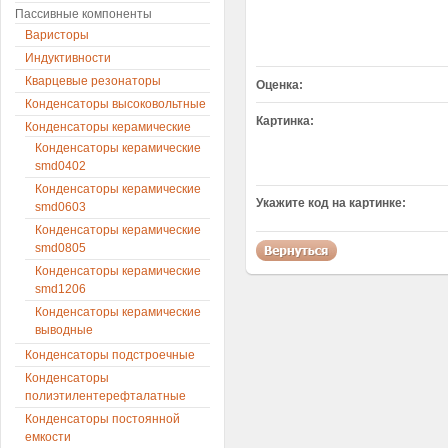
Пассивные компоненты
Варисторы
Индуктивности
Кварцевые резонаторы
Оценка:
Конденсаторы высоковольтные
Картинка:
Конденсаторы керамические
Конденсаторы керамические
smd0402
Конденсаторы керамические
Укажите код на картинке:
smd0603
Конденсаторы керамические
smd0805
Конденсаторы керамические
smd1206
Конденсаторы керамические
выводные
Конденсаторы подстроечные
Конденсаторы
полиэтилентерефталатные
Конденсаторы постоянной
емкости