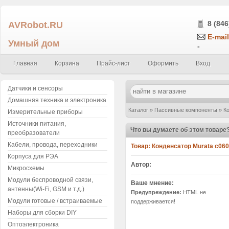
AVRobot.RU
8 (846
E-mail
Умный дом
-
Главная
Корзина
Прайс-лист
Оформить
Вход
Датчики и сенсоры
Домашняя техника и электроника
Каталог
»
Пассивные компоненты
»
К
Измерительные приборы
Источники питания,
5% 50V C0G GRM1885C1H750JA01D (у
Что вы думаете об этом товаре
преобразователи
Кабели, провода, переходники
Товар:
Корпуса для РЭА
Автор:
Микросхемы
Модули беспроводной связи,
Ваше мнение:
антенны(Wi-Fi, GSM и т.д.)
Предупреждение:
HTML не
Модули готовые / встраиваемые
поддерживается!
Наборы для сборки DIY
Оптоэлектроника