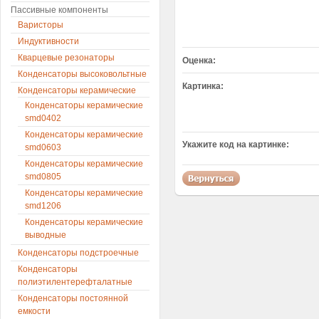
Пассивные компоненты
Варисторы
Индуктивности
Кварцевые резонаторы
Оценка:
Конденсаторы высоковольтные
Картинка:
Конденсаторы керамические
Конденсаторы керамические
smd0402
Конденсаторы керамические
Укажите код на картинке:
smd0603
Конденсаторы керамические
smd0805
Конденсаторы керамические
smd1206
Конденсаторы керамические
выводные
Конденсаторы подстроечные
Конденсаторы
полиэтилентерефталатные
Конденсаторы постоянной
емкости