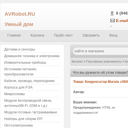
AVRobot.RU
8 (846
E-mail
Умный дом
-
Главная
Корзина
Прайс-лист
Оформить
Вход
Датчики и сенсоры
Домашняя техника и электроника
Каталог
»
Пассивные компоненты
»
К
Измерительные приборы
Источники питания,
± 10% 10V X7R GRM188R71A684KA61D 
Что вы думаете об этом товаре
преобразователи
Кабели, провода, переходники
Товар:
Корпуса для РЭА
Автор:
Микросхемы
Модули беспроводной связи,
Ваше мнение:
антенны(Wi-Fi, GSM и т.д.)
Предупреждение:
HTML не
Модули готовые / встраиваемые
поддерживается!
Наборы для сборки DIY
Оптоэлектроника