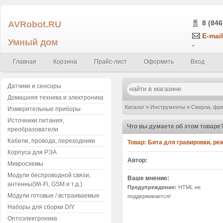
AVRobot.RU
8 (846
E-mail
Умный дом
-
Главная
Корзина
Прайс-лист
Оформить
Вход
Датчики и сенсоры
Домашняя техника и электроника
Каталог
»
Инструменты
»
Сверла, фре
Измерительные приборы
Источники питания,
длина 33мм
»
Написать отзыв
Что вы думаете об этом товаре
преобразователи
Кабели, провода, переходники
Товар:
Бита для гравировки, ре
Корпуса для РЭА
Автор:
Микросхемы
Модули беспроводной связи,
Ваше мнение:
антенны(Wi-Fi, GSM и т.д.)
Предупреждение:
HTML не
Модули готовые / встраиваемые
поддерживается!
Наборы для сборки DIY
Оптоэлектроника