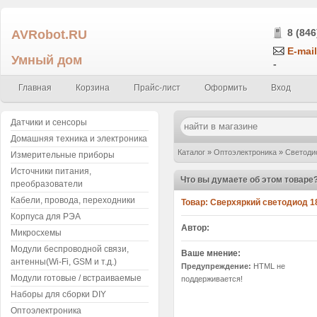
AVRobot.RU
8 (846
E-mail
Умный дом
-
Главная
Корзина
Прайс-лист
Оформить
Вход
Датчики и сенсоры
Домашняя техника и электроника
Каталог
»
Оптоэлектроника
»
Светоди
Измерительные приборы
Источники питания,
19*19мм
»
Написать отзыв
Что вы думаете об этом товаре
преобразователи
Кабели, провода, переходники
Товар:
Сверхяркий светодиод 18
Корпуса для РЭА
Автор:
Микросхемы
Модули беспроводной связи,
Ваше мнение:
антенны(Wi-Fi, GSM и т.д.)
Предупреждение:
HTML не
Модули готовые / встраиваемые
поддерживается!
Наборы для сборки DIY
Оптоэлектроника