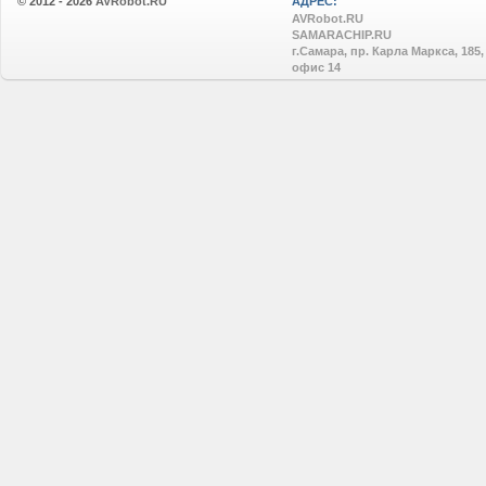
© 2012 - 2026
AVRobot.RU
АДРЕС:
AVRobot.RU
SAMARACHIP.RU
г.Самара, пр. Карла Маркса, 185,
офис 14