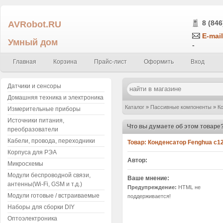
AVRobot.RU
8 (846
E-mail
Умный дом
-
Главная
Корзина
Прайс-лист
Оформить
Вход
Датчики и сенсоры
Домашняя техника и электроника
Каталог
»
Пассивные компоненты
»
К
Измерительные приборы
Источники питания,
360пФ ± 10% 50В X7R 1206B361K500
Что вы думаете об этом товаре
преобразователи
Кабели, провода, переходники
Товар:
Корпуса для РЭА
Автор:
Микросхемы
Модули беспроводной связи,
Ваше мнение:
антенны(Wi-Fi, GSM и т.д.)
Предупреждение:
HTML не
Модули готовые / встраиваемые
поддерживается!
Наборы для сборки DIY
Оптоэлектроника