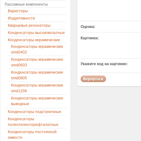
Пассивные компоненты
Варисторы
Индуктивности
Кварцевые резонаторы
Оценка:
Конденсаторы высоковольтные
Картинка:
Конденсаторы керамические
Конденсаторы керамические
smd0402
Конденсаторы керамические
Укажите код на картинке:
smd0603
Конденсаторы керамические
smd0805
Конденсаторы керамические
smd1206
Конденсаторы керамические
выводные
Конденсаторы подстроечные
Конденсаторы
полиэтилентерефталатные
Конденсаторы постоянной
емкости