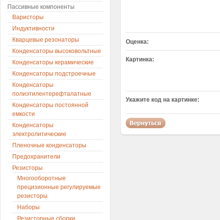
Пассивные компоненты
Варисторы
Индуктивности
Кварцевые резонаторы
Оценка:
Конденсаторы высоковольтные
Картинка:
Конденсаторы керамические
Конденсаторы подстроечные
Конденсаторы
полиэтилентерефталатные
Укажите код на картинке:
Конденсаторы постоянной
емкости
Конденсаторы
электролитические
Пленочные конденсаторы
Предохранители
Резисторы
Многооборотные
прецизионные регулируемые
резисторы
Наборы
Резисторные сборки