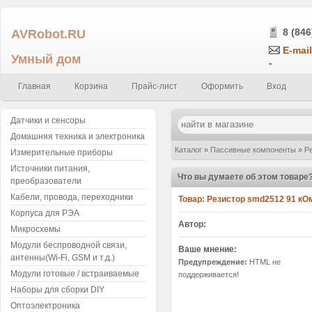
AVRobot.RU
8 (846
E-mail
Умный дом
-
Главная
Корзина
Прайс-лист
Оформить
Вход
Датчики и сенсоры
Домашняя техника и электроника
Каталог
»
Пассивные компоненты
»
Р
Измерительные приборы
Источники питания,
(маркировка 913 / 9102) 91K F 1% 1
Что вы думаете об этом товаре
преобразователи
Кабели, провода, переходники
Товар:
Резисто
Корпуса для РЭА
Автор:
Микросхемы
Модули беспроводной связи,
Ваше мнение:
антенны(Wi-Fi, GSM и т.д.)
Предупреждение:
HTML не
Модули готовые / встраиваемые
поддерживается!
Наборы для сборки DIY
Оптоэлектроника