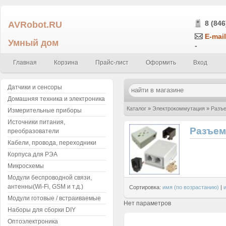
AVRobot.RU
8 (846
E-mail
Умный дом
-
Главная
Корзина
Прайс-лист
Оформить
Вход
Датчики и сенсоры
Домашняя техника и электроника
Каталог
»
Электрокоммутация
»
Разъ
Измерительные приборы
Источники питания,
Разъем
преобразователи
Кабели, провода, переходники
Корпуса для РЭА
Микросхемы
Модули беспроводной связи,
антенны(Wi-Fi, GSM и т.д.)
Сортировка:
имя (по возрастанию)
|
Модули готовые / встраиваемые
Нет параметров
Наборы для сборки DIY
Оптоэлектроника