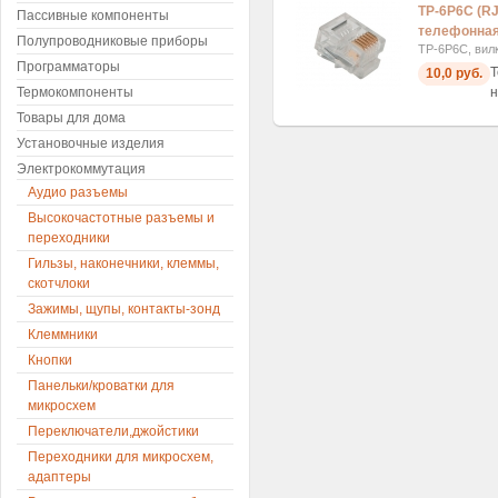
TP-6P6C (RJ
Пассивные компоненты
телефонная
Полупроводниковые приборы
TP-6P6C, вил
Программаторы
Т
10,0 руб.
Термокомпоненты
н
Товары для дома
Установочные изделия
Электрокоммутация
Аудио разъемы
Высокочастотные разъемы и
переходники
Гильзы, наконечники, клеммы,
скотчлоки
Зажимы, щупы, контакты-зонд
Клеммники
Кнопки
Панельки/кроватки для
микросхем
Переключатели,джойстики
Переходники для микросхем,
адаптеры