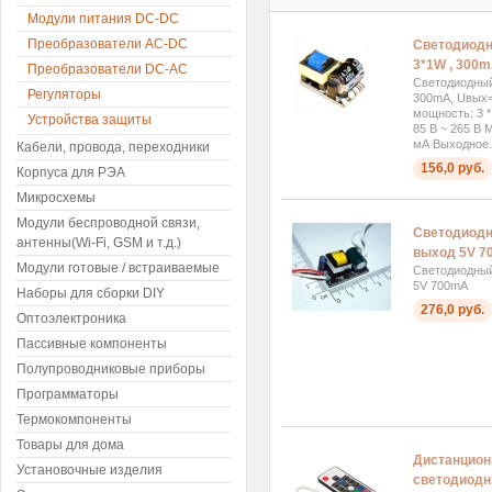
Модули питания DC-DC
Преобразователи AC-DC
Cветодиодн
3*1W , 300
Преобразователи DC-AC
Cветодиодный
Регуляторы
300mA, Uвых
мощность: 3 *
Устройства защиты
85 В ~ 265 В
мА Выходное.
Кабели, провода, переходники
156,0 руб.
Корпуса для РЭА
Микросхемы
Модули беспроводной связи,
Cветодиодн
антенны(Wi-Fi, GSM и т.д.)
выход 5V 
Модули готовые / встраиваемые
Cветодиодный
5V 700mA
Наборы для сборки DIY
276,0 руб.
Оптоэлектроника
Пассивные компоненты
Полупроводниковые приборы
Программаторы
Термокомпоненты
Товары для дома
Дистанцион
Установочные изделия
светодиодн