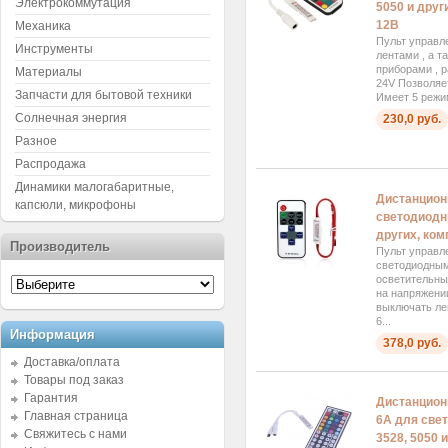
Электрокоммутация
5050 и друг
12В
Механика
Пульт управл
Инструменты
лентами , а 
приборами , 
Материалы
24V Позволяе
Запчасти для бытовой техники
Имеет 5 режим
Солнечная энергия
230,0 руб.
Разное
Распродажа
Динамики малогабаритные,
Дистанцион
капсюли, микрофоны
светодиодны
других, ком
Производитель
Пульт управл
светодиодным
осветительны
на напряжени
выключать ле
6...
Информация
378,0 руб.
Доставка/оплата
Товары под заказ
Гарантия
Дистанцион
Главная страница
6А для све
Свяжитесь с нами
3528, 5050 