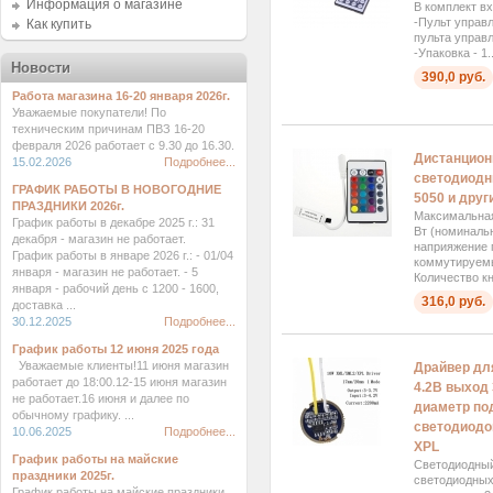
Информация о магазине
В комплект вх
-Пульт управл
Как купить
пульта управл
-Упаковка - 1..
Новости
390,0 руб.
Работа магазина 16-20 января 2026г.
Уважаемые покупатели! По
техническим причинам ПВЗ 16-20
февраля 2026 работает с 9.30 до 16.30.
Дистанцион
15.02.2026
Подробнее...
светодиодн
ГРАФИК РАБОТЫ В НОВОГОДНИЕ
5050 и друг
ПРАЗДНИКИ 2026г.
Максимальная
График работы в декабре 2025 г.: 31
Вт (номинальн
декабря - магазин не работает.
наприяжение 
График работы в январе 2026 г.: - 01/04
коммутируемый
января - магазин не работает. - 5
Количество кн
января - рабочий день с 1200 - 1600,
316,0 руб.
доставка ...
30.12.2025
Подробнее...
График работы 12 июня 2025 года
Уважаемые клиенты!11 июня магазин
Драйвер для
работает до 18:00.12-15 июня магазин
4.2В выход 3
не работает.16 июня и далее по
диаметр по
обычному графику. ...
светодиодов
10.06.2025
Подробнее...
XPL
График работы на майские
Светодиодный
праздники 2025г.
светодиодных
График работы на майские праздники