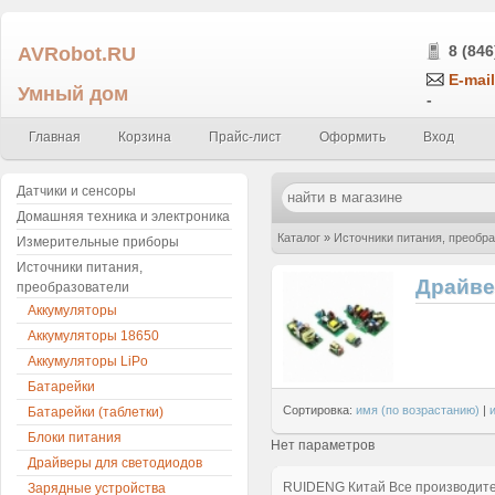
AVRobot.RU
8 (846
E-mail
Умный дом
-
Главная
Корзина
Прайс-лист
Оформить
Вход
Датчики и сенсоры
Домашняя техника и электроника
Каталог
»
Источники питания, преобр
Измерительные приборы
Источники питания,
Драйве
преобразователи
Аккумуляторы
Аккумуляторы 18650
Аккумуляторы LiPo
Батарейки
Сортировка:
имя (по возрастанию)
|
Батарейки (таблетки)
Блоки питания
Нет параметров
Драйверы для светодиодов
RUIDENG
Китай
Все производит
Зарядные устройства