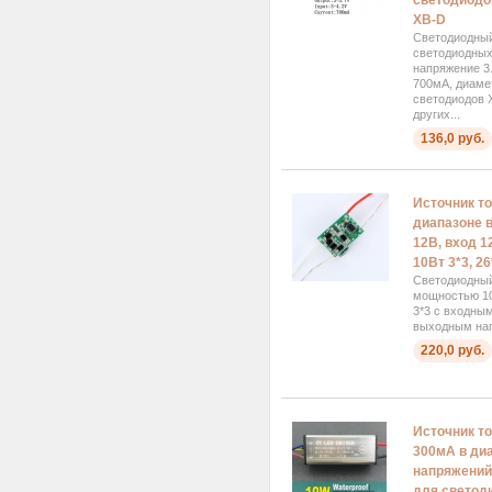
светодиодов
XB-D
Светодиодный
светодиодных
напряжение 3.
700мА, диаме
светодиодов 
других...
136,0 руб.
Источник то
диапазоне 
12В, вход 1
10Вт 3*3, 2
Светодиодный
мощностью 10
3*3 с входны
выходным нап
220,0 руб.
Источник то
300мА в ди
напряжений 
для светод