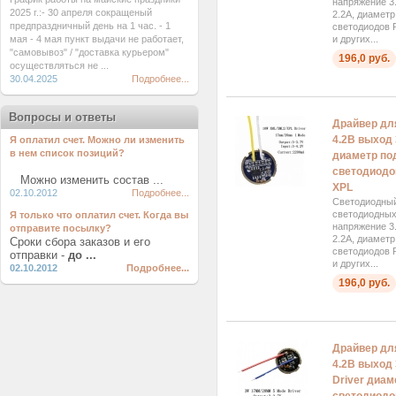
напряжение 3.
2025 г.:- 30 апреля сокращеный
2.2А, диаметр
предпраздничный день на 1 час. - 1
светодиодов 
мая - 4 мая пункт выдачи не работает,
и других...
"самовывоз" / "доставка курьером"
196,0 руб.
осуществляться не ...
30.04.2025
Подробнее...
Вопросы и ответы
Драйвер для
4.2В выход 3
Я оплатил счет. Можно ли изменить
в нем список позиций?
диаметр по
светодиодов
Можно изменить состав ...
XPL
02.10.2012
Подробнее...
Светодиодный
светодиодных
Я только что оплатил счет. Когда вы
напряжение 3.
отправите посылку?
2.2А, диаметр
Сроки сбора заказов и его
светодиодов 
отправки -
до ...
и других...
02.10.2012
Подробнее...
196,0 руб.
Драйвер для
4.2В выход 
Driver диа