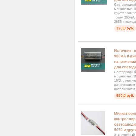
Светодиодный
мощностью 10
кристаллов п
током 300мА,
265В и выход
390,0 руб.
Источник то
900мА в ди
напряжений 
для светод
Светодиодный
мощностью 30
10*3, с номи
напряжением 
напряжением.
990,0 руб.
Миниатюрны
контроллер
светодиодн
5050 и друг
3 -кнопочный