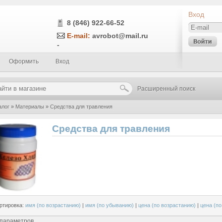
Вход
8 (846) 922-66-52
E-mail:
avrobot@mail.ru
-
Оформить
Вход
Расширенный поиск
алог
»
Материалы
»
Средства для травления
Средства для травления
ртировка:
имя (по возрастанию)
|
имя (по убыванию)
|
цена (по возрастанию)
|
цена (п
 параметров