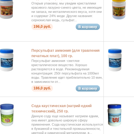
Открыв упаковку, мы увидим кристаллики
красивого лазурно-синего цвета, не имеющие
ни запаха, ни металлического вкуса, хотя они
и содержат 24% меди. Другие названия:
сернокислая медь, сульфат...
196,0 руб.
Персульфат аммония (для травления
печатных плат), 100 гр.
Персульфат аммония -светлое
кристаллическое вещество. Хорошо
растворяется в воде. Рекомендуемая
концентрация: 250г персульфата на 1000мл
воды. Травление идет приблизительно 10 мин,
в зависимости от...
186,0 руб.
Сода каустическая (натрий едкий
технический), 250 гр.
Данную соду еще называют натрием едким,
она имеет довольно широкую сферу
применения. Сода каустическая используется
в бумажной и текстильной промышленности,
цветной и химической металлургии, в...