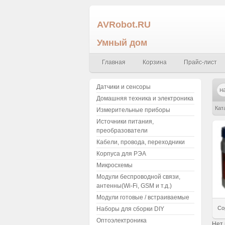
AVRobot.RU
Умный дом
Главная
Корзина
Прайс-лист
Датчики и сенсоры
Домашняя техника и электроника
Кат
Измерительные приборы
Источники питания,
преобразователи
Кабели, провода, переходники
Корпуса для РЭА
Микросхемы
Модули беспроводной связи,
антенны(Wi-Fi, GSM и т.д.)
Модули готовые / встраиваемые
Со
Наборы для сборки DIY
Оптоэлектроника
Нет