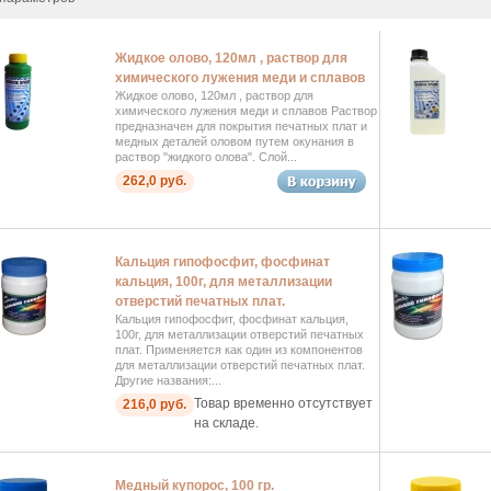
Жидкое олово, 120мл , раствор для
химического лужения меди и сплавов
Жидкое олово, 120мл , раствор для
химического лужения меди и сплавов Раствор
предназначен для покрытия печатных плат и
медных деталей оловом путем окунания в
раствор "жидкого олова". Слой...
262,0 руб.
Кальция гипофосфит, фосфинат
кальция, 100г, для металлизации
отверстий печатных плат.
Кальция гипофосфит, фосфинат кальция,
100г, для металлизации отверстий печатных
плат. Применяется как один из компонентов
для металлизации отверстий печатных плат.
Другие названия:...
Товар временно отсутствует
216,0 руб.
на складе.
Медный купорос, 100 гр.