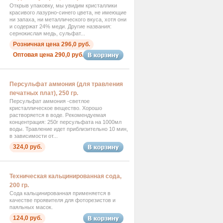
Открыв упаковку, мы увидим кристаллики
красивого лазурно-синего цвета, не имеющие
ни запаха, ни металлического вкуса, хотя они
и содержат 24% меди. Другие названия:
сернокислая медь, сульфат...
Розничная цена 296,0 руб.
Оптовая цена 290,0 руб.
Персульфат аммония (для травления
печатных плат), 250 гр.
Персульфат аммония -светлое
кристаллическое вещество. Хорошо
растворяется в воде. Рекомендуемая
концентрация: 250г персульфата на 1000мл
воды. Травление идет приблизительно 10 мин,
в зависимости от...
324,0 руб.
Техническая кальцинированная сода,
200 гр.
Сода кальцинированная применяется в
качестве проявителя для фоторезистов и
паяльных масок.
124,0 руб.