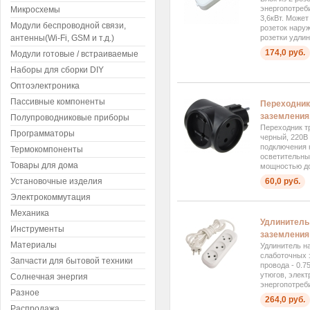
энергопотреб
Микросхемы
3,6кВт. Может
Модули беспроводной связи,
розеток наруж
антенны(Wi-Fi, GSM и т.д.)
розетки удлин
174,0 руб.
Модули готовые / встраиваемые
Наборы для сборки DIY
Оптоэлектроника
Пассивные компоненты
Переходник 
заземления
Полупроводниковые приборы
Переходник тр
Программаторы
черный, 220В
подключения 
Термокомпоненты
осветительны
Товары для дома
мощностью до 
Установочные изделия
60,0 руб.
Электрокоммутация
Механика
Удлинитель 
Инструменты
заземления
Материалы
Удлинитель на
слаботочных 
Запчасти для бытовой техники
провода - 0.7
утюгов, элек
Солнечная энергия
энергопотреб
Разное
264,0 руб.
Распродажа