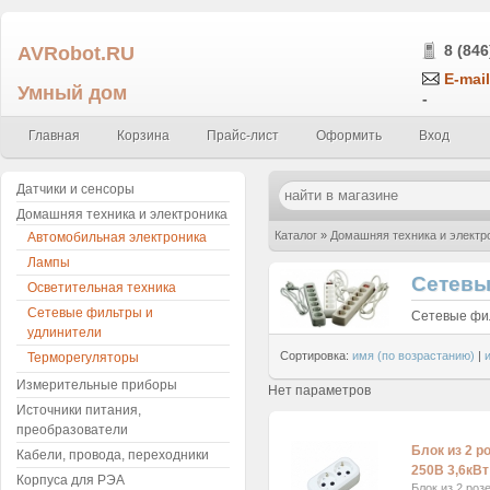
AVRobot.RU
8 (846
E-mail
Умный дом
-
Главная
Корзина
Прайс-лист
Оформить
Вход
Датчики и сенсоры
Домашняя техника и электроника
Каталог
»
Домашняя техника и электр
Автомобильная электроника
Лампы
Сетевы
Осветительная техника
Сетевые фильтры и
Сетевые фи
удлинители
Сортировка:
имя (по возрастанию)
|
Терморегуляторы
Измерительные приборы
Нет параметров
Источники питания,
преобразователи
Блок из 2 р
Кабели, провода, переходники
250В 3,6кВ
Корпуса для РЭА
Блок из 2 роз