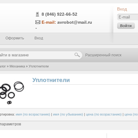
Вход
8 (846) 922-66-52
E-mail:
avrobot@mail.ru
-
Оформить
Вход
Расширенный поиск
алог
»
Механика
»
Уплотнители
Уплотнители
ртировка:
имя (по возрастанию)
|
имя (по убыванию)
|
цена (по возрастанию)
|
цена (п
 параметров