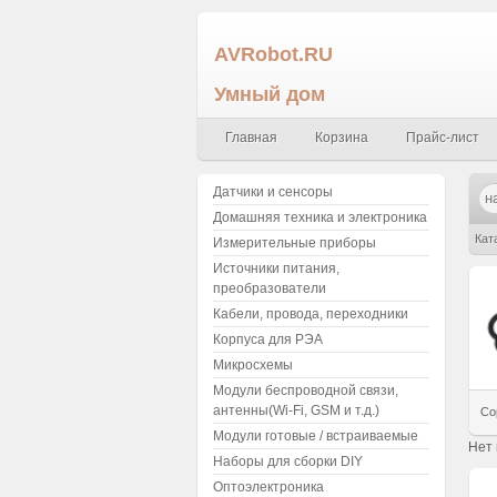
AVRobot.RU
Умный дом
Главная
Корзина
Прайс-лист
Датчики и сенсоры
Домашняя техника и электроника
Кат
Измерительные приборы
Источники питания,
преобразователи
Кабели, провода, переходники
Корпуса для РЭА
Микросхемы
Модули беспроводной связи,
антенны(Wi-Fi, GSM и т.д.)
Со
Модули готовые / встраиваемые
Нет
Наборы для сборки DIY
Оптоэлектроника