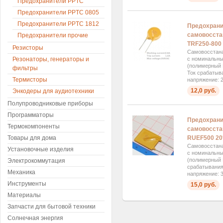
Предохранители PPTC
Предохранители PPTC 0805
Предохранители PPTC 1812
Предохран
самовосста
Предохранители прочие
TRF250-800
Резисторы
Самовосстан
Резонаторы, генераторы и
с номинальны
(полимерный 
фильтры
Ток срабатыв
Термисторы
напряжение: 2
12,0 руб.
Энкодеры для аудиотехники
Полупроводниковые приборы
Программаторы
Предохран
Термокомпоненты
самовосста
Товары для дома
RUEF500 20
Самовосстан
Установочные изделия
с номинальн
(полимерный 
Электрокоммутация
срабатывания
Механика
напряжение: 3
Инструменты
15,0 руб.
Материалы
Запчасти для бытовой техники
Солнечная энергия