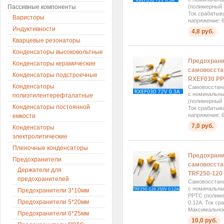
Пассивные компоненты
(полимерный 
Ток срабатыв
Варисторы
напряжение: 6
Индуктивности
4,8 руб.
Кварцевые резонаторы
Конденсаторы высоковольтные
Предохран
Конденсаторы керамические
самовосста
Конденсаторы подстроечные
RXEF030 P
Конденсаторы
Самовосстан
с номинальны
полиэтилентерефталатные
(полимерный 
Конденсаторы постоянной
Ток срабатыв
напряжение: 6
емкости
7,0 руб.
Конденсаторы
электролитические
Пленочные конденсаторы
Предохран
Предохранители
самовосста
Держатели для
TRF250-120
предохранителей
Самовосстан
с номинальны
Предохранители 3*10мм
PPTC (полиме
Предохранители 5*20мм
0.12А. Ток ср
Максимальное 
Предохранители 6*25мм
10,0 руб.