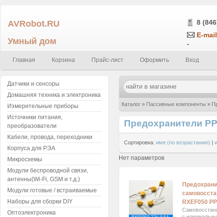
AVRobot.RU
8 (846
E-mail
Умный дом
-
Главная
Корзина
Прайс-лист
Оформить
Вход
Датчики и сенсоры
Домашняя техника и электроника
Каталог
»
Пассивные компоненты
»
П
Измерительные приборы
Источники питания,
Предохранители P
преобразователи
Кабели, провода, переходники
Сортировка:
имя (по возрастанию)
|
Корпуса для РЭА
Нет параметров
Микросхемы
Модули беспроводной связи,
антенны(Wi-Fi, GSM и т.д.)
Предохран
Модули готовые / встраиваемые
самовосста
Наборы для сборки DIY
RXEF050 P
Самовосстан
Оптоэлектроника
с номинальны