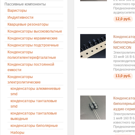
Пассивные компоненты
известного п
Предназначен
Варисторы
аудиоусилител
Индуктивности
12,0 руб.
Кварцевые резонаторы
Конденсаторы высоковольтные
Конденсато
Конденсаторы керамические
биполярный
Конденсаторы подстроечные
NICHICON
Конденсаторы
Электролитич
33 мкФ 16 В 6
полиэтилентерефталатные
производителя
Конденсаторы постоянной
тонкопленочн
Предназначен 
емкости
13,0 руб.
Конденсаторы
электролитические
конденсаторы алюминиевые
smd
Конденсато
конденсаторы танталовые
биполярный
smd
аудио сер
конденсаторы танталовые
Электролитич
1 мкФ 160 В 6
выводные
известного п
конденсаторы биполярные
Предназначен
аудиоусилител
Наборы