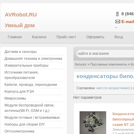
AVRobot.RU
8 (846
E-mail
Умный дом
-
Главная
Корзина
Прайс-лист
Оформить
Вход
Датчики и сенсоры
Домашняя техника и электроника
Каталог
»
Пассивные компоненты
»
К
Измерительные приборы
Источники питания,
конденсаторы бип
преобразователи
Кабели, провода, переходники
Сортировка:
имя (по возрастанию)
|
Корпуса для РЭА
Нет параметров
Микросхемы
Модули беспроводной связи,
антенны(Wi-Fi, GSM и т.д.)
Конденсато
Модули готовые / встраиваемые
биполярный
Наборы для сборки DIY
серия NT J
Электролитич
Оптоэлектроника
2.2 мкФ 500 В