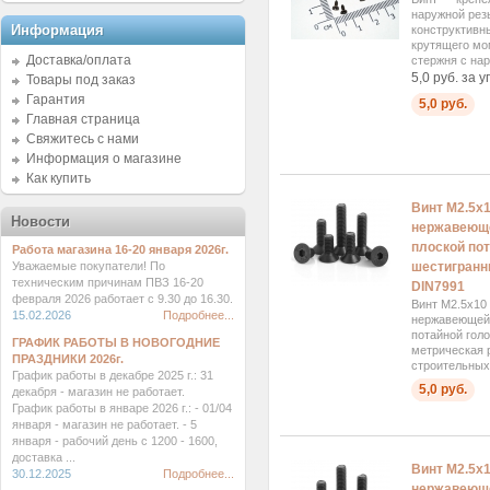
наружной рез
Информация
конструктивн
крутящего мом
Доставка/оплата
стержня с нар
5,0 руб. за у
Товары под заказ
Гарантия
5,0 руб.
Главная страница
Свяжитесь с нами
Информация о магазине
Как купить
Винт М2.5x
Новости
нержавеюще
плоской пот
Работа магазина 16-20 января 2026г.
Уважаемые покупатели! По
шестигранни
техническим причинам ПВЗ 16-20
DIN7991
февраля 2026 работает с 9.30 до 16.30.
Винт М2.5x10
15.02.2026
Подробнее...
нержавеющей 
потайной голо
ГРАФИК РАБОТЫ В НОВОГОДНИЕ
метрическая 
ПРАЗДНИКИ 2026г.
строительных 
График работы в декабре 2025 г.: 31
5,0 руб.
декабря - магазин не работает.
График работы в январе 2026 г.: - 01/04
января - магазин не работает. - 5
января - рабочий день с 1200 - 1600,
доставка ...
Винт М2.5x
30.12.2025
Подробнее...
нержавеюще