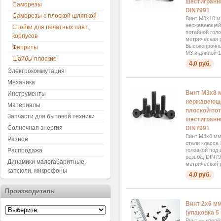
шестигранни
Саморезы
DIN7991
Саморезы с плоской шляпкой
Винт М3x10 м
нержавеющей 
Стойки для печатных плат,
потайной голо
корпусов
метрическая 
Высокопрочны
Ферриты
М3 и длиной 1
Шайбы плоские
4,0 руб.
Электрокоммутация
Механика
Винт М3x8 
Инструменты
нержавеюще
Материалы
плоской пот
Запчасти для бытовой техники
шестигранни
Солнечная энергия
DIN7991
Винт М3x8 мм
Разное
стали класса 
Распродажа
головкой под
резьба, DIN7
Динамики малогабаритные,
метрической р
капсюли, микрофоны
4,0 руб.
Производитель
Винт 2x6 мм
(упаковка 5
Винт — крепё