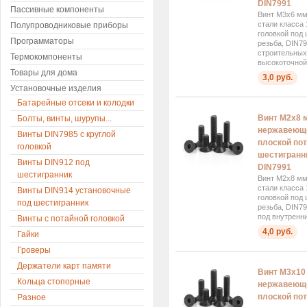
DIN7991
Пассивные компоненты
Винт М3x6 мм
стали класса 
Полупроводниковые приборы
головкой под
Программаторы
резьба, DIN7
строительных
Термокомпоненты
высокоточной.
Товары для дома
3,0 руб.
Установочные изделия
Батарейные отсеки и колодки
Винт М2x8 
Болты, винты, шурупы...
нержавеюще
Винты DIN7985 с круглой
плоской пот
головкой
шестигранни
Винты DIN912 под
DIN7991
шестигранник
Винт М2x8 мм
стали класса 
Винты DIN914 установочные
головкой под
под шестигранник
резьба, DIN79
под внутренни
Винты с потайной головкой
4,0 руб.
Гайки
Гроверы
Держатели карт памяти
Винт М3x10
Кольца стопорные
нержавеюще
плоской пот
Разное