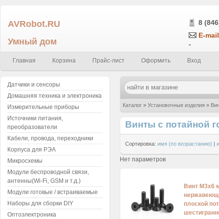
AVRobot.RU
8 (846
E-mail
Умный дом
-
Главная
Корзина
Прайс-лист
Оформить
Вход
Датчики и сенсоры
Домашняя техника и электроника
Каталог
»
Установочные изделия
»
Вин
Измерительные приборы
Источники питания,
Винты с потайной 
преобразователи
Кабели, провода, переходники
Сортировка:
имя (по возрастанию)
|
Корпуса для РЭА
Нет параметров
Микросхемы
Модули беспроводной связи,
антенны(Wi-Fi, GSM и т.д.)
Винт М3x6 
Модули готовые / встраиваемые
нержавеюще
Наборы для сборки DIY
плоской пот
шестигранни
Оптоэлектроника