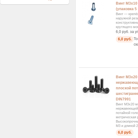
Винт М3x10 
(упаковка 5
Винт — крепё
наружной рез
конструктивн
крутящего мом
6,0 руб. за у
То
6,0 руб.
ск
Винт М3x20
нержавеюще
плоской пот
шестигранни
DIN7991
Винт М3x20 м
нержавеющей 
потайной голо
метрическая 
Высокопрочны
М3 и длиной 2
6,0 руб.