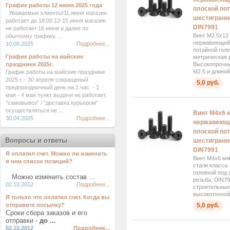
График работы 12 июня 2025 года
плоской пот
Уважаемые клиенты!11 июня магазин
шестигранни
работает до 18:00.12-15 июня магазин
DIN7991
не работает.16 июня и далее по
Винт М2.5x12
обычному графику. ...
нержавеющей 
10.06.2025
Подробнее...
потайной голо
График работы на майские
метрическая 
праздники 2025г.
Высокопрочны
М2.5 и длиной 
График работы на майские праздники
2025 г.:- 30 апреля сокращеный
5,0 руб.
предпраздничный день на 1 час. - 1
мая - 4 мая пункт выдачи не работает,
"самовывоз" / "доставка курьером"
осуществляться не ...
Винт М4x6 
30.04.2025
Подробнее...
нержавеюще
плоской пот
Вопросы и ответы
шестигранни
DIN7991
Я оплатил счет. Можно ли изменить
Винт М4x6 мм
в нем список позиций?
стали класса 
головкой под
Можно изменить состав ...
резьба, DIN7
02.10.2012
Подробнее...
строительных
высокоточной.
Я только что оплатил счет. Когда вы
отправите посылку?
5,0 руб.
Сроки сбора заказов и его
отправки -
до ...
02.10.2012
Подробнее...