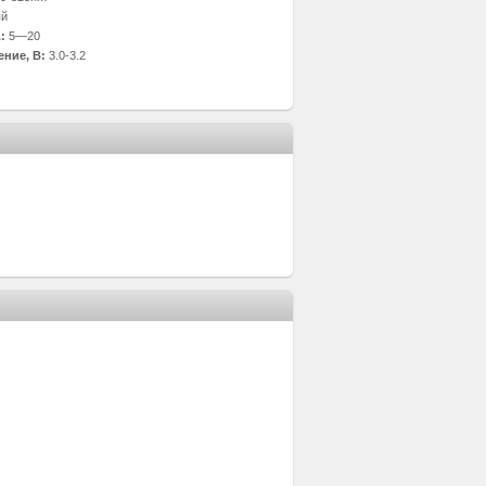
ый
:
5—20
ние, В:
3.0-3.2