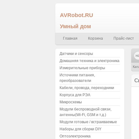
AVRobot.RU
Умный дом
Главная
Корзина
Прайс-лист
Датчики и сенсоры
Домашняя техника и электроника
Кат
Измерительные приборы
Источники питания,
С
преобразователи
Кабели, провода, переходники
Корпуса для РЭА
Микросхемы
Модули беспроводной связи,
антенны(Wi-Fi, GSM и т.д.)
Модули готовые / встраиваемые
Наборы для сборки DIY
Оптоэлектроника