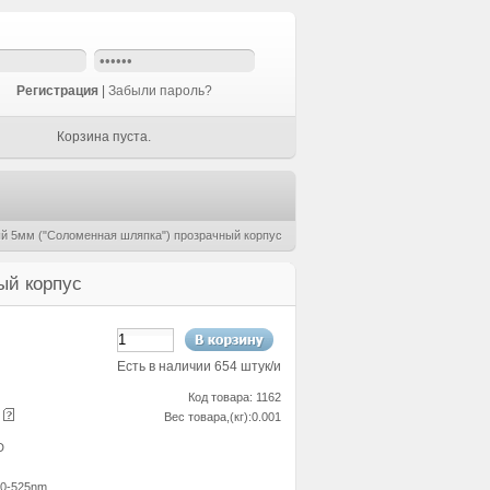
Регистрация
|
Забыли пароль?
Корзина пуста.
й 5мм ("Соломенная шляпка") прозрачный корпус
ый корпус
Есть в наличии 654 штук/и
Код товара: 1162
е
Вес товара,(кг):0.001
D
0-525nm