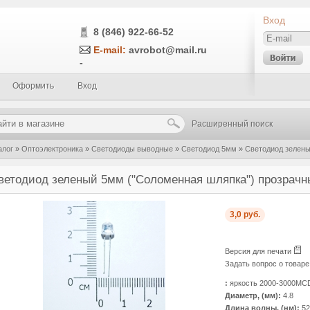
Вход
8 (846) 922-66-52
E-mail:
avrobot@mail.ru
-
Оформить
Вход
Расширенный поиск
алог
»
Оптоэлектроника
»
Светодиоды выводные
»
Светодиод 5мм
»
Светодиод зелены
ветодиод зеленый 5мм ("Соломенная шляпка") прозрачн
3,0 руб.
Версия для печати
Задать вопрос о товар
:
яркость 2000-3000MC
Диаметр, (мм):
4.8
Длина волны, (нм):
52