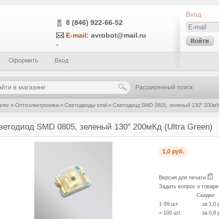
Вход
8 (846) 922-66-52
E-mail:
avrobot@mail.ru
-
Оформить
Вход
Расширенный поиск
алог
»
Оптоэлектроника
»
Светодиоды smd
»
Светодиод SMD 0805, зеленый 130" 200мКд
ветодиод SMD 0805, зеленый 130" 200мКд (Ultra Green)
1,0 руб.
Версия для печати
Задать вопрос о товар
Скидки
1-99 шт.
за 1,0 
> 100 шт.
за 0,8 