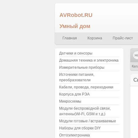
AVRobot.RU
Умный дом
Главная
Корзина
Прайс-лист
Датчики и сенсоры
Домашняя техника и электроника
Кат
Измерительные приборы
Источники питания,
С
преобразователи
Кабели, провода, переходники
Корпуса для РЭА
Микросхемы
Модули беспроводной связи,
антенны(Wi-Fi, GSM и т.д.)
Модули готовые / встраиваемые
Наборы для сборки DIY
Оптоэлектроника