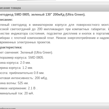
исание товара
етодиод SMD 0805, зеленый 130" 200мКд (Ultra Green).
исание:
леный светодиод в миниатюрном корпусе для поверхностного монт
сокой светоотдачей до 200 милликандел при компактных габаритах.
честве индикатора состояния, подсветки дисплеев и кнопок в портати
иборах с плотной компоновкой плат. Низкое энергопотребление и над
временных электронных проектов.
рактеристика:
ет свечения: Зеленый (Ultra Green).
поразмер корпуса: SMD 0805.
ина корпуса: 2.0 мм.
рина корпуса: 1.2 мм.
сота: приблизительно 0.8 мм.
етовая интенсивность: 200 мКд.
ина волны: 525 нм.
ямое напряжение: 2.1 В .
минальный ток: 20 мА.