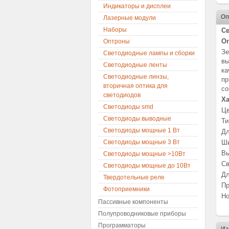
Индикаторы и дисплеи
Оп
Лазерные модули
Наборы
Св
Оп
Оптроны
Зе
Светодиодные лампы и сборки
вы
Светодиодные ленты
ка
Светодиодные линзы,
пр
вторичная оптика для
со
светодиодов
Ха
Светодиоды smd
Цв
Светодиоды выводные
Ти
Светодиоды мощные 1 Вт
Дл
Светодиоды мощные 3 Вт
Ши
Вы
Светодиоды мощные >10Вт
Св
Светодиоды мощные до 10Вт
Дл
Твердотельные реле
Пр
Фотоприемники
Но
Пассивные компоненты
Полупроводниковые приборы
Программаторы