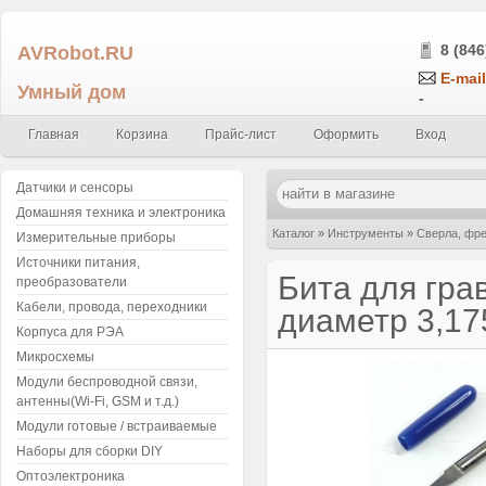
AVRobot.RU
8 (846
E-mail
Умный дом
-
Главная
Корзина
Прайс-лист
Оформить
Вход
Датчики и сенсоры
Домашняя техника и электроника
Каталог
»
Инструменты
»
Сверла, фре
Измерительные приборы
Источники питания,
длина 33мм
Бита для гра
преобразователи
Кабели, провода, переходники
диаметр 3,1
Корпуса для РЭА
Микросхемы
Модули беспроводной связи,
антенны(Wi-Fi, GSM и т.д.)
Модули готовые / встраиваемые
Наборы для сборки DIY
Оптоэлектроника