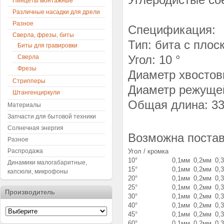
Пинцеты монтажные
Различные насадки для дрели
Разное
Спецификация:
Сверла, фрезы, биты
Тип: бита с пло
Биты для гравировки
Угол: 10 °
Сверла
Фрезы
Диаметр хвостов
Стрипперы
Диаметр режущей
Штангенциркули
Общая длина: 3
Материалы
Запчасти для бытовой техники
Солнечная энергия
Возможна постав
Разное
Распродажа
Угол / кромка
10°
0,1мм
0,2мм
0,
Динамики малогабаритные,
15°
0,1мм
0,2мм
0,
капсюли, микрофоны
20°
0,1мм
0,2мм
0,
25°
0,1мм
0,2мм
0,
Производитель
30°
0,1мм
0,2мм
0,
40°
0,1мм
0,2мм
0,
45°
0,1мм
0,2мм
0,
60°
0,1мм
0,2мм
0,