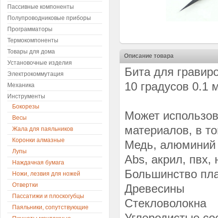
Пассивные компоненты
Полупроводниковые приборы
Программаторы
Термокомпоненты
Товары для дома
Описание товара
Установочные изделия
Бита для гравир
Электрокоммутация
10 градусов 0.1 
Механика
Инструменты
Бокорезы
Может использов
Весы
материалов, в т
Жала для паяльников
Коронки алмазные
Медь, алюминий
Лупы
Abs, акрил, пвх,
Наждачная бумага
Большинство пл
Ножи, лезвия для ножей
Отвертки
Древесины
Пассатижи и плоскогубцы
Стекловолокна
Паяльники, сопутствующие
Углеродистые с