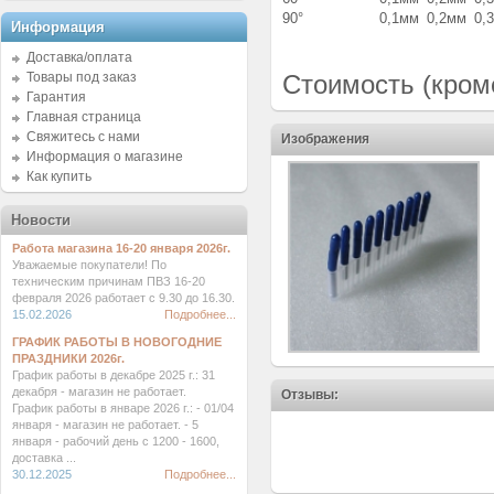
90°
0,1мм
0,2мм
0,
Информация
Доставка/оплата
Товары под заказ
Стоимость (кроме
Гарантия
Главная страница
Свяжитесь с нами
Изображения
Информация о магазине
Как купить
Новости
Работа магазина 16-20 января 2026г.
Уважаемые покупатели! По
техническим причинам ПВЗ 16-20
февраля 2026 работает с 9.30 до 16.30.
15.02.2026
Подробнее...
ГРАФИК РАБОТЫ В НОВОГОДНИЕ
ПРАЗДНИКИ 2026г.
График работы в декабре 2025 г.: 31
декабря - магазин не работает.
Отзывы:
График работы в январе 2026 г.: - 01/04
января - магазин не работает. - 5
января - рабочий день с 1200 - 1600,
доставка ...
30.12.2025
Подробнее...