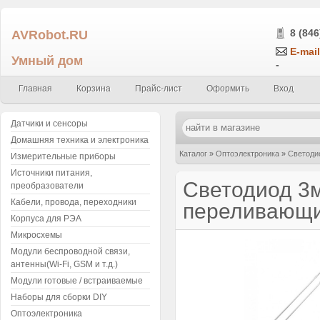
AVRobot.RU
8 (846
E-mail
Умный дом
-
Главная
Корзина
Прайс-лист
Оформить
Вход
Датчики и сенсоры
Домашняя техника и электроника
Каталог
»
Оптоэлектроника
»
Светоди
Измерительные приборы
Источники питания,
прозрачный корпус
Светодиод 3м
преобразователи
Кабели, провода, переходники
переливающие
Корпуса для РЭА
Микросхемы
Модули беспроводной связи,
антенны(Wi-Fi, GSM и т.д.)
Модули готовые / встраиваемые
Наборы для сборки DIY
Оптоэлектроника