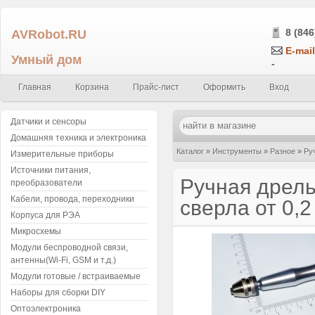
AVRobot.RU
8 (846
E-mail
Умный дом
-
Главная
Корзина
Прайс-лист
Оформить
Вход
Датчики и сенсоры
Домашняя техника и электроника
Каталог
»
Инструменты
»
Разное
»
Ру
Измерительные приборы
Источники питания,
Ручная дрель
преобразователи
Кабели, провода, переходники
сверла от 0,2
Корпуса для РЭА
Микросхемы
Модули беспроводной связи,
антенны(Wi-Fi, GSM и т.д.)
Модули готовые / встраиваемые
Наборы для сборки DIY
Оптоэлектроника