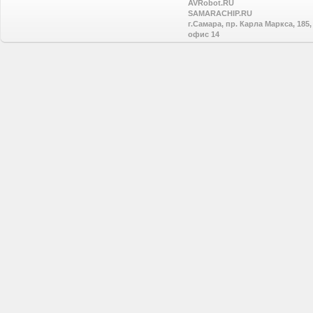
AVRobot.RU
SAMARACHIP.RU
г.Самара, пр. Карла Маркса, 185,
офис 14