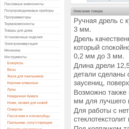
Пассивные компоненты
Полупроводниковые приборы
Описание товара
Программаторы
Ручная дрель с 
Термокомпоненты
3 мм.
Товары для дома
Дрель качествен
Установочные изделия
Электрокоммутация
который спокойн
Механика
0,2 мм до 3 мм.
Инструменты
Бокорезы
Длина дрели 12,5
Весы
детали сделаны о
Жала для паяльников
заусениц, поверх
Коронки алмазные
Лупы
Возможно также 
Наждачная бумага
мм для лучшего 
Ножи, лезвия для ножей
Для работы с не
Отвертки
Пассатижи и плоскогубцы
стеклотекстолит и
Паяльники, сопутствующие
Под колпачком т