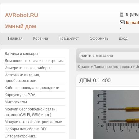
AVRobot.RU
8 (846
E-mail
Умный дом
-
Главная
Корзина
Прайс-лист
Оформить
Вход
Датчики и сенсоры
Домашняя техника и электроника
Каталог
»
Пассивные компоненты
»
И
Измерительные приборы
Источники питания,
ДПМ-0.1-400
преобразователи
Кабели, провода, переходники
Корпуса для РЭА
Микросхемы
Модули беспроводной связи,
антенны(Wi-Fi, GSM и т.д.)
Модули готовые / встраиваемые
Наборы для сборки DIY
Оптоэлектроника