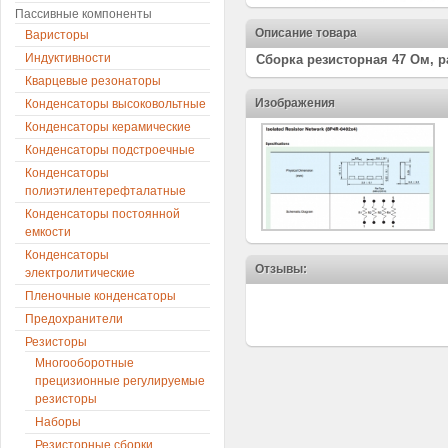
Пассивные компоненты
Описание товара
Варисторы
Индуктивности
Сборка резисторная 47 Ом, 
Кварцевые резонаторы
Изображения
Конденсаторы высоковольтные
Конденсаторы керамические
Конденсаторы подстроечные
Конденсаторы
полиэтилентерефталатные
Конденсаторы постоянной
емкости
Конденсаторы
Отзывы:
электролитические
Пленочные конденсаторы
Предохранители
Резисторы
Многооборотные
прецизионные регулируемые
резисторы
Наборы
Резисторные сборки