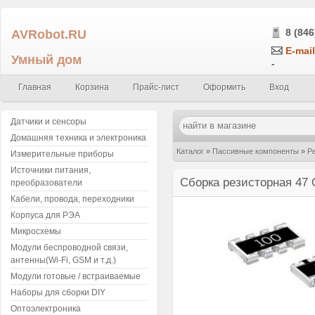
AVRobot.RU
8 (846
E-mail
Умный дом
-
Главная
Корзина
Прайс-лист
Оформить
Вход
Датчики и сенсоры
Домашняя техника и электроника
Каталог
»
Пассивные компоненты
»
Р
Измерительные приборы
Источники питания,
Сборка резисторная 47
преобразователи
Кабели, провода, переходники
Корпуса для РЭА
Микросхемы
Модули беспроводной связи,
антенны(Wi-Fi, GSM и т.д.)
Модули готовые / встраиваемые
Наборы для сборки DIY
Оптоэлектроника