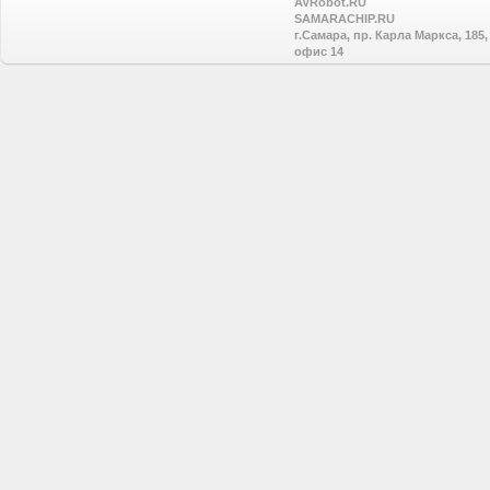
AVRobot.RU
SAMARACHIP.RU
г.Самара, пр. Карла Маркса, 185,
офис 14