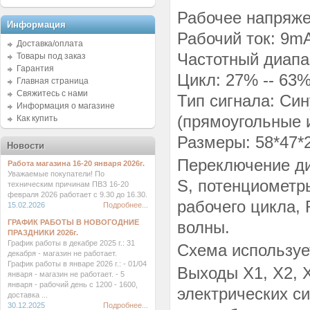
Рабочее напряже
Информация
Рабочий ток: 9m
Доставка/оплата
Частотный диапаз
Товары под заказ
Гарантия
Цикл: 27% -- 63
Главная страница
Свяжитесь с нами
Тип сигнала: Си
Информация о магазине
(прямоугольные 
Как купить
Размеры: 58*47*
Новости
Переключение ди
Работа магазина 16-20 января 2026г.
Уважаемые покупатели! По
S, потенциометр
техническим причинам ПВЗ 16-20
февраля 2026 работает с 9.30 до 16.30.
рабочего цикла,
15.02.2026
Подробнее...
ГРАФИК РАБОТЫ В НОВОГОДНИЕ
волны.
ПРАЗДНИКИ 2026г.
График работы в декабре 2025 г.: 31
Схема используе
декабря - магазин не работает.
График работы в январе 2026 г.: - 01/04
Выходы X1, X2, 
января - магазин не работает. - 5
января - рабочий день с 1200 - 1600,
электрических с
доставка ...
30.12.2025
Подробнее...