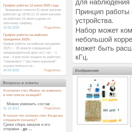
для наблюдения 
График работы 12 июня 2025 года
Принцип работы 
Уважаемые клиенты!11 июня магазин
работает до 18:00.12-15 июня магазин
устройства.
не работает.16 июня и далее по
обычному графику. ...
10.06.2025
Подробнее...
Набор может ком
График работы на майские
небольшой корре
праздники 2025г.
График работы на майские праздники
может быть расши
2025 г.:- 30 апреля сокращеный
предпраздничный день на 1 час. - 1
кГц.
мая - 4 мая пункт выдачи не работает,
"самовывоз" / "доставка курьером"
осуществляться не ...
30.04.2025
Подробнее...
Изображения
Вопросы и ответы
Я оплатил счет. Можно ли изменить
в нем список позиций?
Можно изменить состав ...
02.10.2012
Подробнее...
Я только что оплатил счет. Когда вы
отправите посылку?
Сроки сбора заказов и его
отправки -
до ...