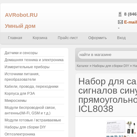
AVRobot.RU
8 (846
E-mail
Умный дом
-
Главная
Корзина
Прайс-лист
Оформить
Вход
Датчики и сенсоры
Домашняя техника и электроника
Каталог
»
Наборы для сборки DIY
»
На
Измерительные приборы
Источники питания,
форм частотой до 7,5кГц на базе ICL8
Набор для са
преобразователи
Кабели, провода, переходники
сигналов син
Корпуса для РЭА
прямоугольно
Микросхемы
ICL8038
Модули беспроводной связи,
антенны(Wi-Fi, GSM и т.д.)
Модули готовые / встраиваемые
Наборы для сборки DIY
Оптоэлектроника