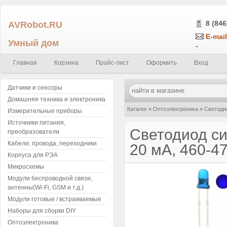
AVRobot.RU
8 (846
E-mail
Умный дом
-
Главная
Корзина
Прайс-лист
Оформить
Вход
Датчики и сенсоры
Домашняя техника и электроника
Каталог
»
Оптоэлектроника
»
Светоди
Измерительные приборы
Источники питания,
матовый (рассеянный свет)
Светодиод си
преобразователи
Кабели, провода, переходники
20 мА, 460-4
Корпуса для РЭА
Микросхемы
Модули беспроводной связи,
антенны(Wi-Fi, GSM и т.д.)
Модули готовые / встраиваемые
Наборы для сборки DIY
Оптоэлектроника