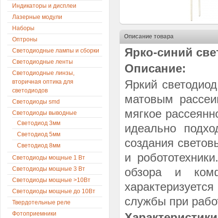
Индикаторы и дисплеи
Лазерные модули
Наборы
Описание товара
Оптроны
Ярко-синий све
Светодиодные лампы и сборки
Светодиодные ленты
Описание:
Светодиодные линзы,
Яркий светодиод
вторичная оптика для
светодиодов
матовым рассеи
Светодиоды smd
мягкое рассеянн
Светодиоды выводные
Светодиод 3мм
идеально подхо
Светодиод 5мм
создания светов
Светодиод 8мм
и робототехники
Светодиоды мощные 1 Вт
Светодиоды мощные 3 Вт
обзора и комф
Светодиоды мощные >10Вт
характеризуетс
Светодиоды мощные до 10Вт
службы при рабо
Твердотельные реле
Фотоприемники
Характеристики