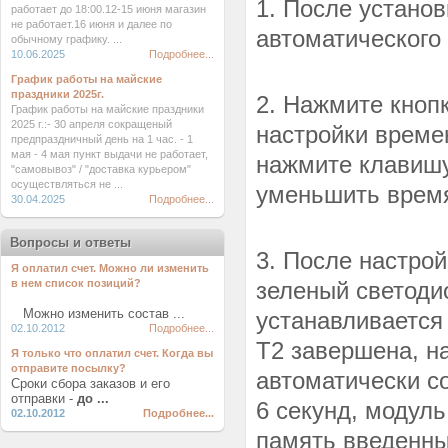
1. После устано
работает до 18:00.12-15 июня магазин
не работает.16 июня и далее по
автоматического
обычному графику. ...
10.06.2025
Подробнее...
График работы на майские
праздники 2025г.
2. Нажмите кноп
График работы на майские праздники
2025 г.:- 30 апреля сокращеный
настройки време
предпраздничный день на 1 час. - 1
мая - 4 мая пункт выдачи не работает,
нажмите клавишу
"самовывоз" / "доставка курьером"
осуществляться не ...
уменьшить время
30.04.2025
Подробнее...
Вопросы и ответы
3. После настро
Я оплатил счет. Можно ли изменить
в нем список позиций?
зеленый светоди
Можно изменить состав ...
устанавливается
02.10.2012
Подробнее...
T2 завершена, н
Я только что оплатил счет. Когда вы
отправите посылку?
автоматически с
Сроки сбора заказов и его
отправки -
до ...
6 секунд, модуль
02.10.2012
Подробнее...
память введенны