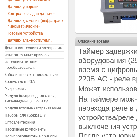
Датчики ускорения
Контроллеры для датчиков
Датчики движения (инфракрас./
пирометрические)
Готовые устройства
Датчики влажности/темп.
Описание товара
Домашняя техника и электроника
Таймер задержки
Измерительные приборы
оборудования (25
Источники питания,
преобразователи
время с цифров
Кабели, провода, переходники
220В AC - реле 
Корпуса для РЭА
Может использов
Микросхемы
Модули беспроводной связи,
На таймере можн
антенны(Wi-Fi, GSM и т.д.)
перехода реле в 
Модули готовые / встраиваемые
Наборы для сборки DIY
устройства/реле
Оптоэлектроника
выключения устр
Пассивные компоненты
После установки
Полупроводниковые приборы