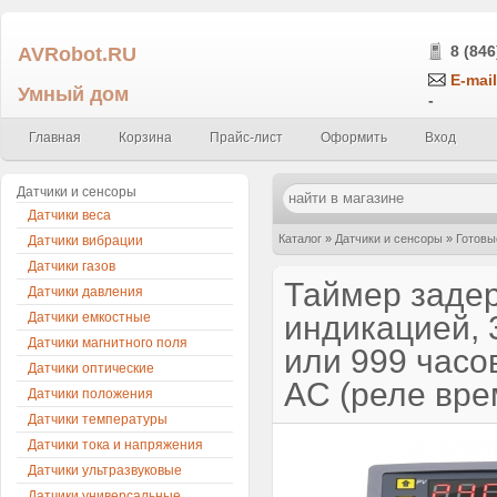
AVRobot.RU
8 (846
E-mail
Умный дом
-
Главная
Корзина
Прайс-лист
Оформить
Вход
Датчики и сенсоры
Датчики веса
Каталог
»
Датчики и сенсоры
»
Готовы
Датчики вибрации
Датчики газов
999 минут, или 999 часов, питание 22
Таймер задер
Датчики давления
Датчики емкостные
индикацией, 3
Датчики магнитного поля
или 999 часо
Датчики оптические
AC (реле вре
Датчики положения
Датчики температуры
Датчики тока и напряжения
Датчики ультразвуковые
Датчики универсальные