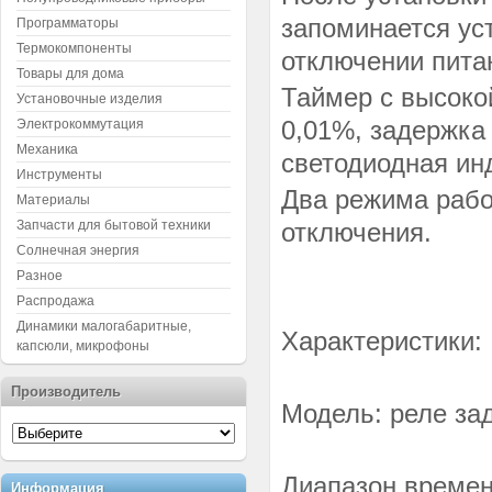
запоминается ус
Программаторы
Термокомпоненты
отключении пита
Товары для дома
Таймер с высоко
Установочные изделия
0,01%, задержка 
Электрокоммутация
Механика
светодиодная инд
Инструменты
Два режима рабо
Материалы
Запчасти для бытовой техники
отключения.
Солнечная энергия
Разное
Распродажа
Динамики малогабаритные,
Характеристики:
капсюли, микрофоны
Производитель
Модель: реле за
Диапазон времени
Информация