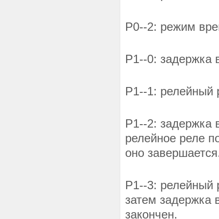
P0--2: режим вре
P1--0: задержка 
P1--1: релейный 
P1--2: задержка 
релейное реле п
оно завершается
P1--3: релейный 
затем задержка в
закончен.