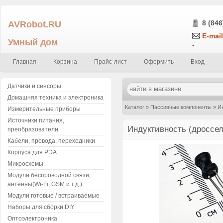
AVRobot.RU
8 (846
E-mail
Умный дом
-
Главная
Корзина
Прайс-лист
Оформить
Вход
Датчики и сенсоры
Домашняя техника и электроника
Каталог
»
Пассивные компоненты
»
И
Измерительные приборы
Источники питания,
10uH ( 3 ампера )
Индуктивность (дроссель
преобразователи
Кабели, провода, переходники
Корпуса для РЭА
Микросхемы
Модули беспроводной связи,
антенны(Wi-Fi, GSM и т.д.)
Модули готовые / встраиваемые
Наборы для сборки DIY
Оптоэлектроника