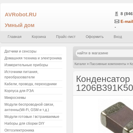
AVRobot.RU
8 (846
E-mail
Умный дом
-
Главная
Корзина
Прайс-лист
Оформить
Вход
Датчики и сенсоры
Домашняя техника и электроника
Каталог
»
Пассивные компоненты
»
К
Измерительные приборы
Источники питания,
390пФ ± 10% 50В X7R 1206B391K500
Конденсатор 
преобразователи
Кабели, провода, переходники
1206B391K5
Корпуса для РЭА
Микросхемы
Модули беспроводной связи,
антенны(Wi-Fi, GSM и т.д.)
Модули готовые / встраиваемые
Наборы для сборки DIY
Оптоэлектроника