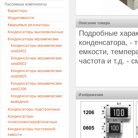
Пассивные компоненты
Варисторы
Индуктивности
Описание товара
Кварцевые резонаторы
Подробные харак
Конденсаторы высоковольтные
Конденсаторы керамические
конденсатора, - 
Конденсаторы керамические
емкости, темпер
smd0402
Конденсаторы керамические
частота и т.д. - 
smd0603
Конденсаторы керамические
smd0805
Конденсаторы керамические
smd1206
Изображения
Конденсаторы керамические
выводные
Конденсаторы подстроечные
Конденсаторы
полиэтилентерефталатные
Конденсаторы постоянной
емкости