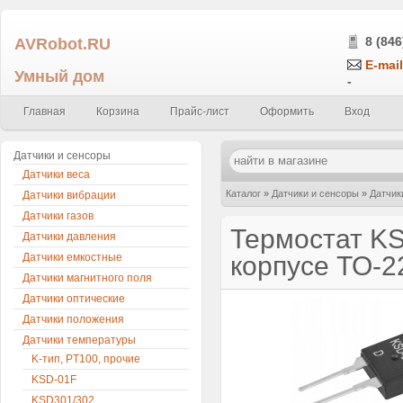
AVRobot.RU
8 (846
E-mail
Умный дом
-
Главная
Корзина
Прайс-лист
Оформить
Вход
Датчики и сенсоры
Датчики веса
Каталог
»
Датчики и сенсоры
»
Датчик
Датчики вибрации
Датчики газов
нормально закрытый
Термостат KS
Датчики давления
Датчики емкостные
корпусе TO-
Датчики магнитного поля
Датчики оптические
Датчики положения
Датчики температуры
K-тип, PT100, прочие
KSD-01F
KSD301/302