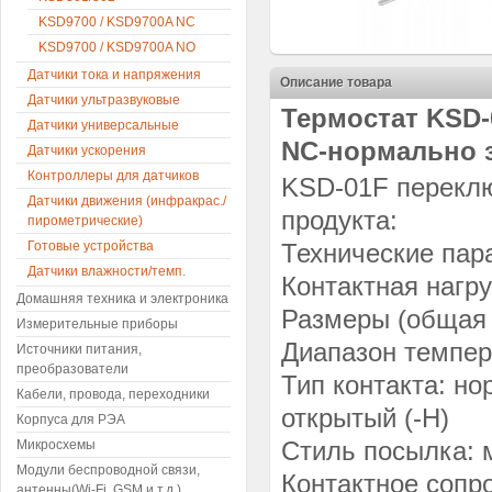
KSD9700 / KSD9700A NC
KSD9700 / KSD9700A NO
Датчики тока и напряжения
Описание товара
Датчики ультразвуковые
Термостат KSD-0
Датчики универсальные
NC-нормально 
Датчики ускорения
Контроллеры для датчиков
KSD-01F переклю
Датчики движения (инфракрас./
продукта:
пирометрические)
Готовые устройства
Технические пар
Датчики влажности/темп.
Контактная нагру
Домашняя техника и электроника
Размеры (общая 
Измерительные приборы
Диапазон темпер
Источники питания,
преобразователи
Тип контакта: н
Кабели, провода, переходники
открытый (-H)
Корпуса для РЭА
Стиль посылка: 
Микросхемы
Модули беспроводной связи,
Контактное сопр
антенны(Wi-Fi, GSM и т.д.)