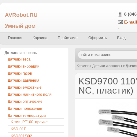
AVRobot.RU
8 (846
E-mail
Умный дом
-
Главная
Корзина
Прайс-лист
Оформить
Вход
Датчики и сенсоры
Датчики веса
Каталог
»
Датчики и сенсоры
»
Датчик
Датчики вибрации
Датчики газов
пластик)
KSD9700 110°
Датчики давления
Датчики емкостные
NC, пластик)
Датчики магнитного поля
Датчики оптические
Датчики положения
Датчики температуры
K-тип, PT100, прочие
KSD-01F
KSD301/302