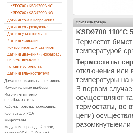
KSD9700 / KSD9700A NC
KSD9700 / KSD9700A NO
Датчики тока и напряжения
Описание товара
Датчики ультразвуковые
KSD9700 110°C 
Датчики универсальные
Термостат бимет
Датчики ускорения
Контроллеры для датчиков
температурой ср
Датчики движения (инфракрас./
пирометрические)
Термостаты се
Готовые устройства
отключения или 
Датчики влажности/темп.
температуры на 
Домашняя техника и электроника
В первом случае
Измерительные приборы
Источники питания,
осуществляют т
преобразователи
термостаты, во 
Кабели, провода, переходники
Корпуса для РЭА
цепи) осуществл
Микросхемы
разомкнутыеили 
Модули беспроводной связи,
антенны(Wi-Fi, GSM и т.д.)