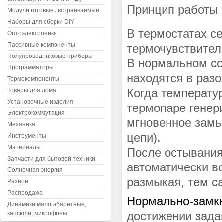
Принцип работы 
Модули готовые / встраиваемые
Наборы для сборки DIY
В термостатах с
Оптоэлектроника
Пассивные компоненты
термочувствител
Полупроводниковые приборы
В нормальном со
Программаторы
находятся в раз
Термокомпоненты
Когда температу
Товары для дома
Установочные изделия
термопаре генер
Электрокоммутация
мгновенное замы
Механика
цепи).
Инструменты
Материалы
После остывания
Запчасти для бытовой техники
автоматически в
Солнечная энергия
размыкая, тем с
Разное
Распродажа
Нормально-замк
Динамики малогабаритные,
достижении зада
капсюли, микрофоны