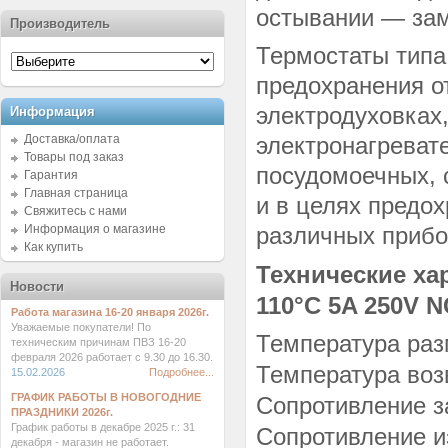
остывании — зам
Производитель
Термостаты типа
предохранения о
электродуховках
Информация
Доставка/оплата
электронагреват
Товары под заказ
посудомоечных, с
Гарантия
Главная страница
и в целях предо
Свяжитесь с нами
Информация о магазине
различных прибо
Как купить
Технические ха
Новости
110°
C 5A 250V N
Работа магазина 16-20 января 2026г.
Уважаемые покупатели! По
Температура ра
техническим причинам ПВЗ 16-20
февраля 2026 работает с 9.30 до 16.30.
Температура воз
15.02.2026
Подробнее...
ГРАФИК РАБОТЫ В НОВОГОДНИЕ
Сопротивление з
ПРАЗДНИКИ 2026г.
График работы в декабре 2025 г.: 31
Сопротивление и
декабря - магазин не работает.