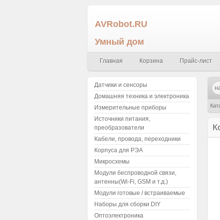
AVRobot.RU
Умный дом
Главная
Корзина
Прайс-лист
Датчики и сенсоры
Домашняя техника и электроника
Кат
Измерительные приборы
Источники питания,
± 5
К
преобразователи
Кабели, провода, переходники
Корпуса для РЭА
Микросхемы
Модули беспроводной связи,
антенны(Wi-Fi, GSM и т.д.)
Модули готовые / встраиваемые
Наборы для сборки DIY
Оптоэлектроника