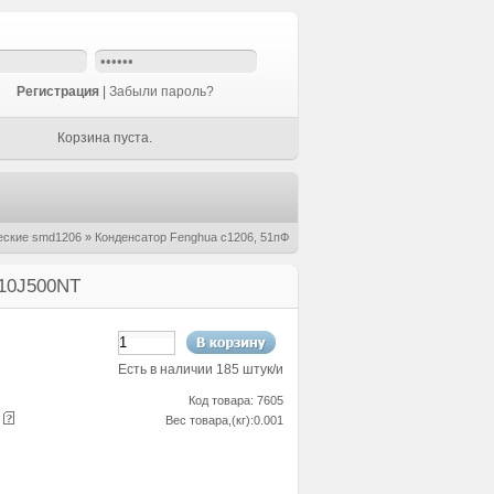
Регистрация
|
Забыли пароль?
Корзина пуста.
еские smd1206
»
Конденсатор Fenghua c1206, 51пФ
510J500NT
Есть в наличии 185 штук/и
Код товара: 7605
е
Вес товара,(кг):0.001