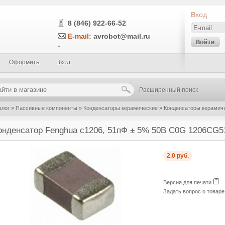
Вход
8 (846) 922-66-52
E-mail:
avrobot@mail.ru
-
Оформить
Вход
Расширенный поиск
алог
»
Пассивные компоненты
»
Конденсаторы керамические
»
Конденсаторы керамич
% 50В C0G 1206CG510J500NT
онденсатор Fenghua c1206, 51пФ ± 5% 50В C0G 1206CG
2,0 руб.
Версия для печати
Задать вопрос о товар