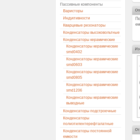
Пассивные компоненты
Оп
Варисторы
Индуктивности
По
ем
Кварцевые резонаторы
Конденсаторы высоковольтные
Конденсаторы керамические
Конденсаторы керамические
Из
smd0402
Конденсаторы керамические
smd0603
Конденсаторы керамические
smd0805
Конденсаторы керамические
smd1206
Конденсаторы керамические
выводные
Конденсаторы подстроечные
Конденсаторы
полиэтилентерефталатные
От
Конденсаторы постоянной
емкости