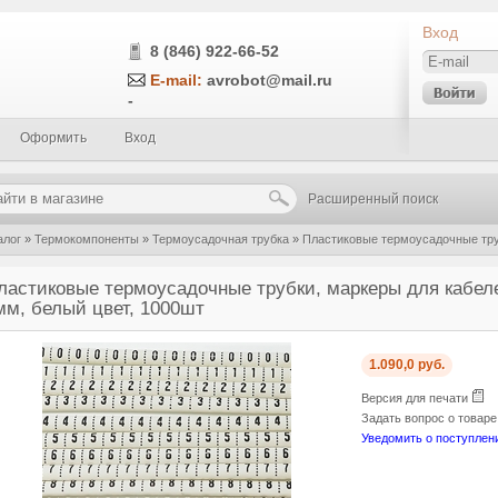
Вход
8 (846) 922-66-52
E-mail:
avrobot@mail.ru
-
Оформить
Вход
Расширенный поиск
алог
»
Термокомпоненты
»
Термоусадочная трубка
»
Пластиковые термоусадочные труб
9, 4мм, белый цвет, 1000шт
ластиковые термоусадочные трубки, маркеры для кабелей
мм, белый цвет, 1000шт
1.090,0 руб.
Версия для печати
Задать вопрос о товар
Уведомить о поступлен