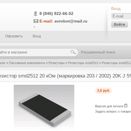
Вход
8 (846) 922-66-52
E-mail:
avrobot@mail.ru
-
Оформить
Вход
Расширенный поиск
алог
»
Пассивные компоненты
»
Резисторы
»
Резисторы smd2512
»
Резисторы smd251
ркировка 203 / 2002) 20K J 5% 1Вт 25121WF2002T4E
езистор smd2512 20 кОм (маркировка 203 / 2002) 20K J
3,0 руб.
Версия для печати
Задать вопрос о товар