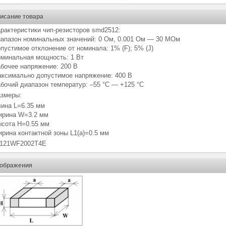
исание товара
рактеристики чип-резисторов smd2512:
апазон номинальных значений: 0 Ом, 0.001 Ом — 30 МОм
пустимое отклонение от номинала: 1% (F); 5% (J)
минальная мощность: 1 Вт
бочее напряжение: 200 В
ксимально допустимое напряжение: 400 В
бочий диапазон температур: –55 °C — +125 °С
змеры:
ина L=6.35 мм
рина W=3.2 мм
сота H=0.55 мм
рина контактной зоны L1(a)=0.5 мм
5121WF2002T4E
ображения