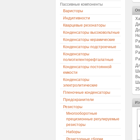
Пассивные компоненты
Оп
Варисторы
Индуктивности
Ха
Ди
Кварцевые резонаторы
До
Конденсаторы высоковольтные
Но
Конденсаторы керамические
Ра
Ма
Конденсаторы подстроечные
Ра
Конденсаторы
Ра
полиэтилентерефталатные
Дл
Конденсаторы постоянной
Ши
емкости
Вы
Конденсаторы
Ши
электролитические
2
Пленочные конденсаторы
Предохранители
Из
Резисторы
Многооборотные
прецизионные регулируемые
резисторы
Наборы
Резисторные сборки