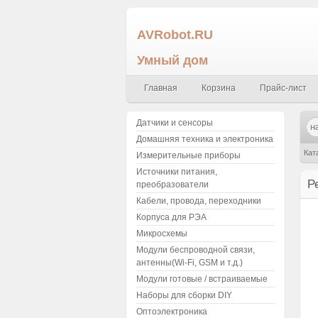
AVRobot.RU
Умный дом
Главная
Корзина
Прайс-лист
Датчики и сенсоры
Домашняя техника и электроника
Кат
Измерительные приборы
Источники питания,
(ма
Р
преобразователи
Кабели, провода, переходники
Корпуса для РЭА
Микросхемы
Модули беспроводной связи,
антенны(Wi-Fi, GSM и т.д.)
Модули готовые / встраиваемые
Наборы для сборки DIY
Оптоэлектроника