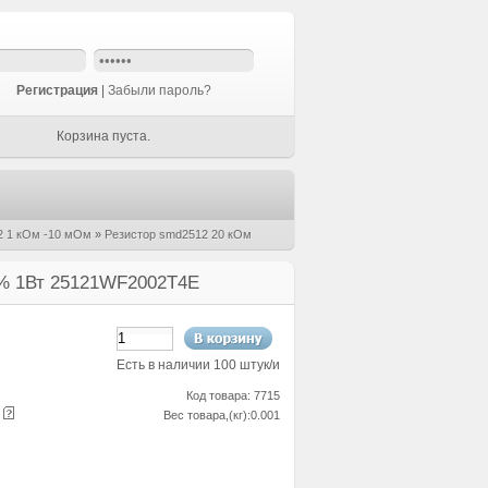
Регистрация
|
Забыли пароль?
Корзина пуста.
2 1 кОм -10 мОм
»
Резистор smd2512 20 кОм
 5% 1Вт 25121WF2002T4E
Есть в наличии 100 штук/и
Код товара: 7715
е
Вес товара,(кг):0.001