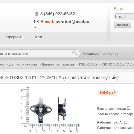
Вход
8 (846) 922-66-52
E-mail:
avrobot@mail.ru
-
Оформить
Вход
Расширенный поиск
алог
»
Датчики и сенсоры
»
Датчики температуры
»
KSD301/302
»
KSD301/302 100°C 25
SD301/302 100°C 250В/10А (нормально замкнутый)
116,0 руб.
Версия для печати
Задать вопрос о товар
Рабочий ток, А:
10
Рабочее напряжение, 