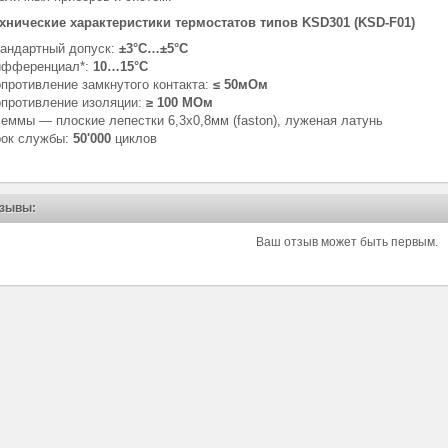
хнические характеристики термостатов типов KSD301 (KSD-F01)
андартный допуск:
±3°С…±5°С
ифференциал*:
10…15°С
противление замкнутого контакта:
≤ 50мОм
противление изоляции:
≥ 100 МОм
еммы — плоские лепестки 6,3х0,8мм (faston), луженая латунь
ок службы:
50'000
циклов
зывы:
Ваш отзыв может быть первым.