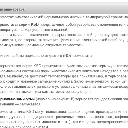
исание товара
рмостат биметалический нормальнозамкнутый с температурой срабатыв
рмостаты серии KSD
представляют собой устройства отключения или 
мпературы на корпусе, выше заданной.
первом случае –отключение– (разрыв электрической цепи) осуществляю
рмостаты, во втором –включение– (замыкание электрической цепи) осу
зомкнутыеили нормально-открытые термостаты.
инцип работы нормально-открытого (НО) термостата
термостатах серии KSD применяются биметаллические термочувствите
нормальном состоянии пары биметаллических контактов находятся в ра
гда температура достигает температуры для принятия мер, в термопаре
оисходит мгновенное замыкание контакта (включение электрической цепи
сле остывания электрического устройства контакты автоматически воз
стояние, размыкая, тем самым, электрическую цепь.
рмально-замкнутый
(нормально-закрытый) термостат при достижении за
тывании — замыкается.
рмостаты типа KSD могут использоваться как в целях предохранения от
ектродуховках, кондиционерах, различных электронагревателях, кофев
иральных и сушильных машинах и т. п. ), так и в целях предохранения 
зличных приборов и систем.