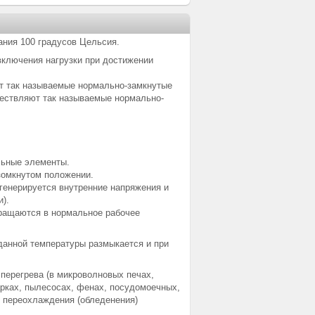
ания 100 градусов Цельсия.
включения нагрузки при достижении
т так называемые нормально-замкнутые
ществляют так называемые нормально-
льные элементы.
зомкнутом положении.
 генерируется внутренние напряжения и
).
вращаются в нормальное рабочее
данной температуры размыкается и при
 перегрева (в микроволновых печах,
арках, пылесосах, фенах, посудомоечных,
от переохлаждения (обледенения)