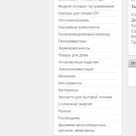
Модули готовые / встраиваемые
Те
Наборы для сборки DIY
Ст
Д
Оптоэлектроника
Со
Пассивные компоненты
Со
Полупроводниковые приборы
Кл
Программаторы
Ср
Термокомпоненты
Товары для дома
Установочные изделия
От
Электрокоммутация
Механика
Инструменты
Материалы
Запчасти для бытовой техники
Солнечная энергия
Разное
Распродажа
Динамики малогабаритные,
капсюли, микрофоны