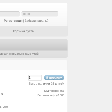
Регистрация
|
Забыли пароль?
Корзина пуста.
0В/10А (нормально замкнутый)
Есть в наличии 25 штук/и
Код товара: 857
е
Вес товара,(кг):0.005
В:
250