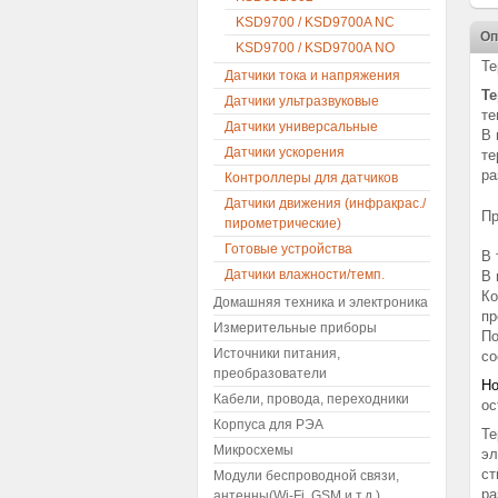
KSD9700 / KSD9700A NC
Оп
KSD9700 / KSD9700A NO
Те
Датчики тока и напряжения
Те
Датчики ультразвуковые
те
Датчики универсальные
В 
Датчики ускорения
те
ра
Контроллеры для датчиков
Датчики движения (инфракрас./
Пр
пирометрические)
Готовые устройства
В 
Датчики влажности/темп.
В 
Ко
Домашняя техника и электроника
пр
Измерительные приборы
По
Источники питания,
со
преобразователи
Но
Кабели, провода, переходники
ос
Корпуса для РЭА
Те
Микросхемы
эл
ст
Модули беспроводной связи,
ра
антенны(Wi-Fi, GSM и т.д.)