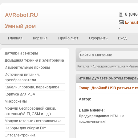
AVRobot.RU
8 (846
E-mail
Умный дом
-
Главная
Корзина
Прайс-лист
Оформить
Вход
Датчики и сенсоры
Домашняя техника и электроника
Каталог
»
Электрокоммутация
»
Разье
Измерительные приборы
Источники питания,
(мама)
»
Написать отзыв
Что вы думаете об этом товаре
преобразователи
Кабели, провода, переходники
Товар:
Двойной USB разъем с ко
Корпуса для РЭА
Автор:
Микросхемы
Модули беспроводной связи,
Ваше мнение:
антенны(Wi-Fi, GSM и т.д.)
Предупреждение:
HTML не
Модули готовые / встраиваемые
поддерживается!
Наборы для сборки DIY
Оптоэлектроника