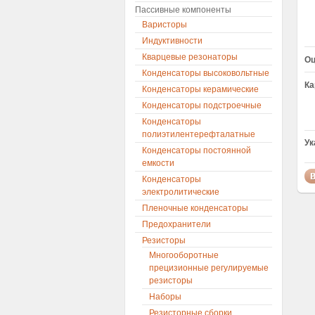
Пассивные компоненты
Варисторы
Индуктивности
Кварцевые резонаторы
Оц
Конденсаторы высоковольтные
Ка
Конденсаторы керамические
Конденсаторы подстроечные
Конденсаторы
полиэтилентерефталатные
Ук
Конденсаторы постоянной
емкости
Конденсаторы
электролитические
Пленочные конденсаторы
Предохранители
Резисторы
Многооборотные
прецизионные регулируемые
резисторы
Наборы
Резисторные сборки