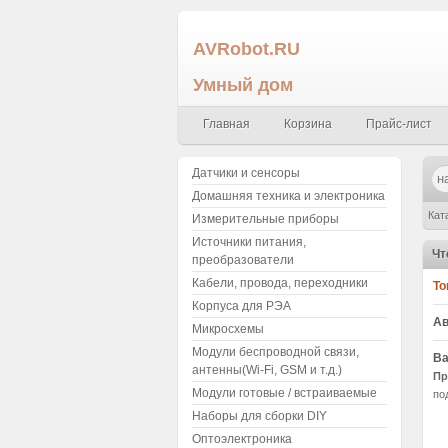
AVRobot.RU
Умный дом
Главная
Корзина
Прайс-лист
Датчики и сенсоры
Домашняя техника и электроника
Кат
Измерительные приборы
Источники питания,
smd
Чт
преобразователи
Кабели, провода, переходники
То
Корпуса для РЭА
Ав
Микросхемы
Модули беспроводной связи,
Ва
антенны(Wi-Fi, GSM и т.д.)
Пр
Модули готовые / встраиваемые
по
Наборы для сборки DIY
Оптоэлектроника