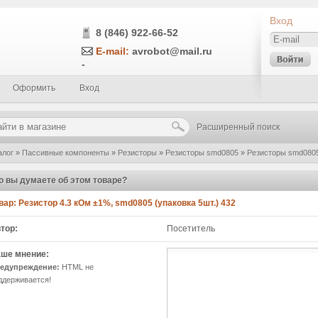
Вход
8 (846) 922-66-52
E-mail:
avrobot@mail.ru
-
Оформить
Вход
Расширенный поиск
алог
»
Пассивные компоненты
»
Резисторы
»
Резисторы smd0805
»
Резисторы smd0805
0805 (упаковка 5шт.) 432
»
Написать отзыв
о вы думаете об этом товаре?
вар:
Резистор 4.3 кОм ±1%, smd0805 (упаковка 5шт.) 432
тор:
Посетитель
ше мнение:
едупреждение:
HTML не
ддерживается!