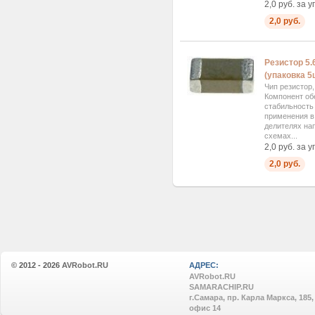
2,0 руб. за у
2,0 руб.
Резистор 5.
(упаковка 5ш
Чип резистор
Компонент об
стабильность
применения в 
делителях на
схемах...
2,0 руб. за у
2,0 руб.
© 2012 - 2026
AVRobot.RU
АДРЕС:
AVRobot.RU
SAMARACHIP.RU
г.Самара, пр. Карла Маркса, 185,
офис 14