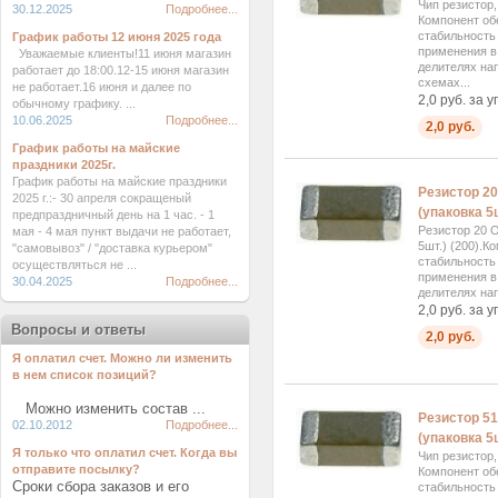
Чип резистор
30.12.2025
Подробнее...
Компонент об
стабильность
График работы 12 июня 2025 года
применения в 
Уважаемые клиенты!11 июня магазин
делителях на
работает до 18:00.12-15 июня магазин
схемах...
не работает.16 июня и далее по
2,0 руб. за у
обычному графику. ...
10.06.2025
Подробнее...
2,0 руб.
График работы на майские
праздники 2025г.
График работы на майские праздники
Резистор 2
2025 г.:- 30 апреля сокращеный
(упаковка 5ш
предпраздничный день на 1 час. - 1
Резистор 20 
мая - 4 мая пункт выдачи не работает,
5шт.) (200).
"самовывоз" / "доставка курьером"
стабильность
осуществляться не ...
применения в 
30.04.2025
Подробнее...
делителях нап
2,0 руб. за у
Вопросы и ответы
2,0 руб.
Я оплатил счет. Можно ли изменить
в нем список позиций?
Можно изменить состав ...
Резистор 5
02.10.2012
Подробнее...
(упаковка 5ш
Я только что оплатил счет. Когда вы
Чип резистор
отправите посылку?
Компонент об
Сроки сбора заказов и его
стабильность