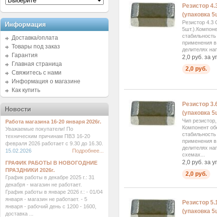
Резистор 4.
(упаковка 5ш
Резистор 4.3
Информация
5шт.).Компон
стабильность
Доставка/оплата
применения в 
Товары под заказ
делителях на
Гарантия
2,0 руб. за у
Главная страница
2,0 руб.
Свяжитесь с нами
Информация о магазине
Как купить
Резистор 3.
Новости
(упаковка 5ш
Чип резистор
Работа магазина 16-20 января 2026г.
Компонент об
Уважаемые покупатели! По
стабильность
техническим причинам ПВЗ 16-20
применения в 
февраля 2026 работает с 9.30 до 16.30.
делителях на
15.02.2026
Подробнее...
схемах...
2,0 руб. за у
ГРАФИК РАБОТЫ В НОВОГОДНИЕ
ПРАЗДНИКИ 2026г.
2,0 руб.
График работы в декабре 2025 г.: 31
декабря - магазин не работает.
График работы в январе 2026 г.: - 01/04
января - магазин не работает. - 5
Резистор 5.
января - рабочий день с 1200 - 1600,
(упаковка 5ш
доставка ...