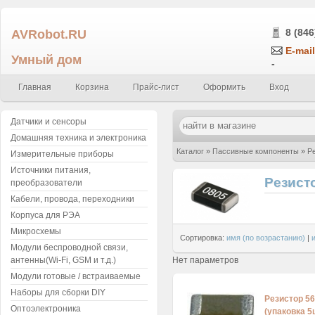
AVRobot.RU
8 (846
E-mail
Умный дом
-
Главная
Корзина
Прайс-лист
Оформить
Вход
Датчики и сенсоры
Домашняя техника и электроника
Каталог
»
Пассивные компоненты
»
Р
Измерительные приборы
Источники питания,
Резист
преобразователи
Кабели, провода, переходники
Корпуса для РЭА
Микросхемы
Сортировка:
имя (по возрастанию)
|
Модули беспроводной связи,
Нет параметров
антенны(Wi-Fi, GSM и т.д.)
Модули готовые / встраиваемые
Наборы для сборки DIY
Резистор 5
Оптоэлектроника
(упаковка 5ш