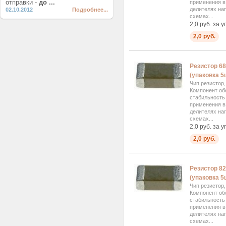
отправки -
до ...
применения в 
делителях на
02.10.2012
Подробнее...
схемах...
2,0 руб. за у
2,0 руб.
Резистор 6
(упаковка 5ш
Чип резистор
Компонент об
стабильность
применения в 
делителях на
схемах...
2,0 руб. за у
2,0 руб.
Резистор 8
(упаковка 5ш
Чип резистор
Компонент об
стабильность
применения в 
делителях на
схемах...