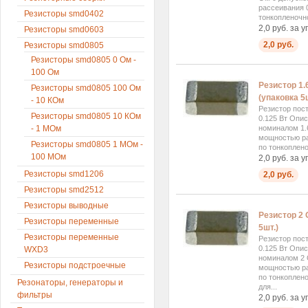
рассеивания 0
Резисторы smd0402
тонкопленочно
2,0 руб. за у
Резисторы smd0603
2,0 руб.
Резисторы smd0805
Резисторы smd0805 0 Ом -
100 Ом
Резистор 1.
Резисторы smd0805 100 Ом
(упаковка 5ш
- 10 КОм
Резистор пос
Резисторы smd0805 10 КОм
0.125 Вт Опи
номиналом 1.
- 1 МОм
мощностью ра
Резисторы smd0805 1 МОм -
по тонкоплено
100 МОм
2,0 руб. за у
Резисторы smd1206
2,0 руб.
Резисторы smd2512
Резисторы выводные
Резистор 2 
Резисторы переменные
5шт.)
Резисторы переменные
Резистор пос
0.125 Вт Опи
WXD3
номиналом 2 
Резисторы подстроечные
мощностью ра
по тонкоплено
Резонаторы, генераторы и
для...
фильтры
2,0 руб. за у