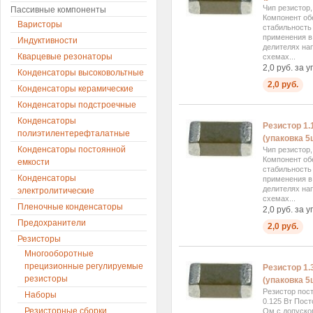
Чип резистор
Пассивные компоненты
Компонент об
Варисторы
стабильность
применения в 
Индуктивности
делителях на
Кварцевые резонаторы
схемах...
2,0 руб. за у
Конденсаторы высоковольтные
2,0 руб.
Конденсаторы керамические
Конденсаторы подстроечные
Конденсаторы
Резистор 1.
полиэтилентерефталатные
(упаковка 5ш
Конденсаторы постоянной
Чип резистор
Компонент об
емкости
стабильность
Конденсаторы
применения в 
делителях на
электролитические
схемах...
Пленочные конденсаторы
2,0 руб. за у
Предохранители
2,0 руб.
Резисторы
Многооборотные
прецизионные регулируемые
Резистор 1.
резисторы
(упаковка 5ш
Резистор пос
Наборы
0.125 Вт Пос
Резисторные сборки
Ом с допуск