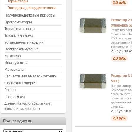
Термисторы
2,0 руб.
Энкодеры для аудиотехники
Полупроводниковые приборы
Резистор 2.
Программаторы
(упаковка 5ш
Термокомпоненты
Резистор пос
Описание: По
Товары для дома
2.2 Ом с доп
Установочные изделия
рассеивания 0
тонкопленочно
Электрокоммутация
2,0 руб. за у
Механика
2,0 руб.
Инструменты
Материалы
Резистор 3 
Запчасти для бытовой техники
5шт.)
Солнечная энергия
Чип резистор
Разное
Компонент об
стабильность
Распродажа
применения в 
делителях на
Динамики малогабаритные,
схемах...
капсюли, микрофоны
2,0 руб. за у
2,0 руб.
Производитель