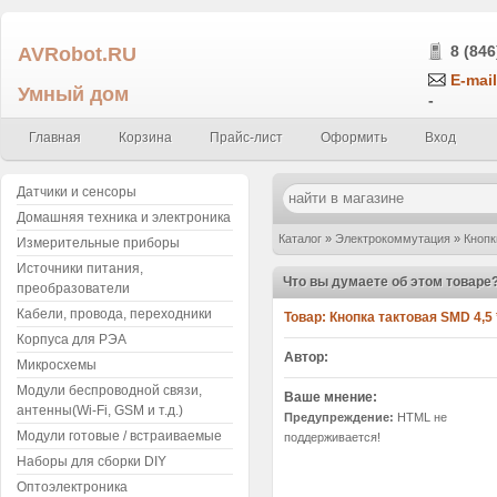
AVRobot.RU
8 (846
E-mail
Умный дом
-
Главная
Корзина
Прайс-лист
Оформить
Вход
Датчики и сенсоры
Домашняя техника и электроника
Каталог
»
Электрокоммутация
»
Кнопк
Измерительные приборы
Источники питания,
Что вы думаете об этом товаре
преобразователи
Кабели, провода, переходники
Товар:
Кнопка тактовая SMD 4,5 *
Корпуса для РЭА
Автор:
Микросхемы
Модули беспроводной связи,
Ваше мнение:
антенны(Wi-Fi, GSM и т.д.)
Предупреждение:
HTML не
Модули готовые / встраиваемые
поддерживается!
Наборы для сборки DIY
Оптоэлектроника