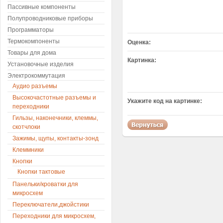
Пассивные компоненты
Полупроводниковые приборы
Программаторы
Термокомпоненты
Оценка:
Товары для дома
Картинка:
Установочные изделия
Электрокоммутация
Аудио разъемы
Высокочастотные разъемы и
Укажите код на картинке:
переходники
Гильзы, наконечники, клеммы,
скотчлоки
Зажимы, щупы, контакты-зонд
Клеммники
Кнопки
Кнопки тактовые
Панельки/кроватки для
микросхем
Переключатели,джойстики
Переходники для микросхем,