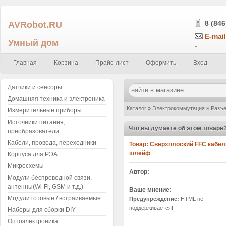
AVRobot.RU
8 (846
E-mail
Умный дом
-
Главная
Корзина
Прайс-лист
Оформить
Вход
Датчики и сенсоры
Домашняя техника и электроника
Каталог
»
Электрокоммутация
»
Разъе
Измерительные приборы
Источники питания,
1 мм, 18 контактов (18P) B-Type(обра
Что вы думаете об этом товаре
преобразователи
Кабели, провода, переходники
Товар:
Сверхплоский FFC кабель 
шлейф
Корпуса для РЭА
Микросхемы
Автор:
Модули беспроводной связи,
антенны(Wi-Fi, GSM и т.д.)
Ваше мнение:
Модули готовые / встраиваемые
Предупреждение:
HTML не
поддерживается!
Наборы для сборки DIY
Оптоэлектроника