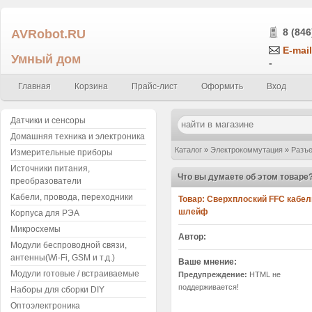
AVRobot.RU
8 (846
E-mail
Умный дом
-
Главная
Корзина
Прайс-лист
Оформить
Вход
Датчики и сенсоры
Домашняя техника и электроника
Каталог
»
Электрокоммутация
»
Разъе
Измерительные приборы
Источники питания,
0,5 мм, 14 контактов (14P) B-Type(об
Что вы думаете об этом товаре
преобразователи
Кабели, провода, переходники
Товар:
Сверхплоский FFC кабель 
шлейф
Корпуса для РЭА
Микросхемы
Автор:
Модули беспроводной связи,
антенны(Wi-Fi, GSM и т.д.)
Ваше мнение:
Модули готовые / встраиваемые
Предупреждение:
HTML не
поддерживается!
Наборы для сборки DIY
Оптоэлектроника