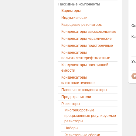
Пассивные компоненты
Варисторы
Индуктивности
Кварцевые резонаторы
Оц
Конденсаторы высоковольтные
Ка
Конденсаторы керамические
Конденсаторы подстроечные
Конденсаторы
полиэтилентерефталатные
Ук
Конденсаторы постоянной
емкости
Конденсаторы
электролитические
Пленочные конденсаторы
Предохранители
Резисторы
Многооборотные
прецизионные регулируемые
резисторы
Наборы
Резисторные сборки