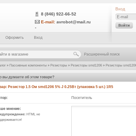
Вход
8 (846) 922-66-52
E-mail:
avrobot@mail.ru
-
Оформить
Вход
Расширенный поиск
алог
»
Пассивные компоненты
»
Резисторы
»
Резисторы smd1206
»
Резисторы smd1206
5Вт (упаковка 5 шт.) 1R5
»
Написать отзыв
о вы думаете об этом товаре?
вар:
Резистор 1.5 Ом smd1206 5% J 0.25Вт (упаковка 5 шт.) 1R5
тор:
Посетитель
ше мнение:
едупреждение:
HTML не
ддерживается!