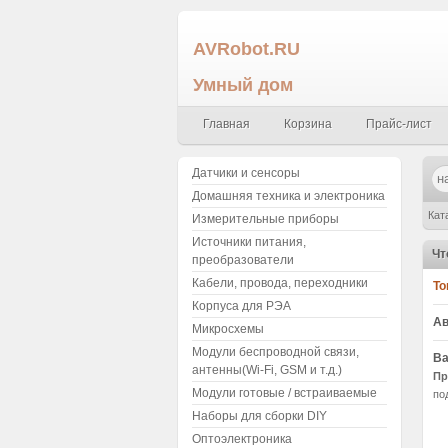
AVRobot.RU
Умный дом
Главная
Корзина
Прайс-лист
Датчики и сенсоры
Домашняя техника и электроника
Кат
Измерительные приборы
Источники питания,
0.2
Чт
преобразователи
Кабели, провода, переходники
То
Корпуса для РЭА
Ав
Микросхемы
Модули беспроводной связи,
Ва
антенны(Wi-Fi, GSM и т.д.)
Пр
Модули готовые / встраиваемые
по
Наборы для сборки DIY
Оптоэлектроника