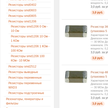
мощность: 0,2
Резисторы smd0402
3,0 руб. за у
Резисторы smd0603
3,0 руб.
Резисторы smd0805
Резисторы smd1206
Резисторы smd1206 0 Ом -
Резистор 3К
10 Ом
(упаковка 5 
Характеристи
Резисторы smd1206 10 Ом -
Диапазон ном
1 КОм
— 30 МОм Доп
номинала: 1%
Резисторы smd1206 1 КОм -
мощность: 0,2
100 КОм
3,0 руб. за у
Резисторы smd1206 100
3,0 руб.
КОм - 10 МОм
Резисторы smd2512
Резисторы выводные
Резистор 4К
(упаковка 5 
Резисторы переменные
Характеристи
Резисторы переменные
Диапазон ном
— 30 МОм Доп
WXD3
номинала: 1%
Резисторы подстроечные
мощность: 0,2
3,0 руб. за у
Резонаторы, генераторы и
фильтры
3,0 руб.