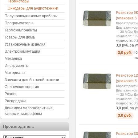
Термисторы
Энкодеры для аудиотехники
Резистор 6К
Полупроводниковые приборы
(упаковка 5 
Программаторы
Характеристи
Диапазон ном
Термокомпоненты
— 30 МОм Доп
номинала: 1%
Товары для дома
мощность: 0,2
Установочные изделия
3,0 руб. за у
Электрокоммутация
То
3,0 руб.
ск
Механика
Инструменты
Материалы
Резистор 12
Запчасти для бытовой техники
(упаковка 5 
Характеристи
Солнечная энергия
Диапазон ном
Разное
— 30 МОм Доп
номинала: 1%
Распродажа
мощность: 0,2
3,0 руб. за у
Динамики малогабаритные,
капсюли, микрофоны
3,0 руб.
Производитель
Резистор 33