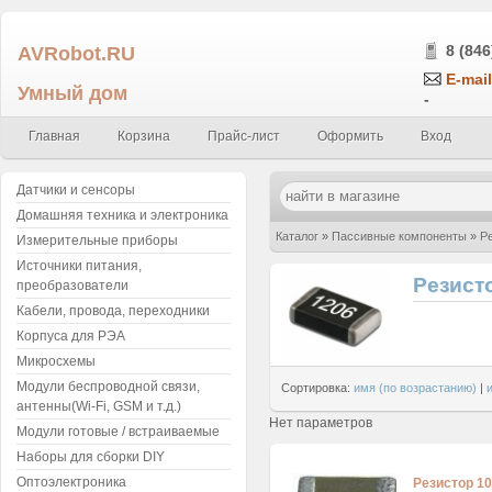
AVRobot.RU
8 (846
E-mail
Умный дом
-
Главная
Корзина
Прайс-лист
Оформить
Вход
Датчики и сенсоры
Домашняя техника и электроника
Каталог
»
Пассивные компоненты
»
Р
Измерительные приборы
Источники питания,
Резист
преобразователи
Кабели, провода, переходники
Корпуса для РЭА
Микросхемы
Модули беспроводной связи,
Сортировка:
имя (по возрастанию)
|
антенны(Wi-Fi, GSM и т.д.)
Нет параметров
Модули готовые / встраиваемые
Наборы для сборки DIY
Оптоэлектроника
Резистор 10