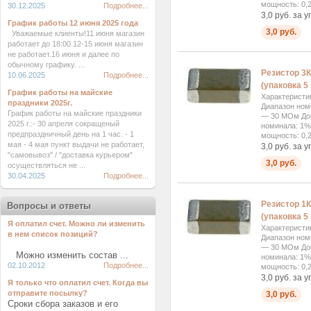
мощность: 0,2
30.12.2025
Подробнее...
3,0 руб. за у
График работы 12 июня 2025 года
3,0 руб.
Уважаемые клиенты!11 июня магазин
работает до 18:00.12-15 июня магазин
не работает.16 июня и далее по
обычному графику. ...
Резистор 3К
10.06.2025
Подробнее...
(упаковка 5 
График работы на майские
Характеристи
праздники 2025г.
Диапазон ном
График работы на майские праздники
— 30 МОм Доп
2025 г.:- 30 апреля сокращеный
номинала: 1%
предпраздничный день на 1 час. - 1
мощность: 0,2
мая - 4 мая пункт выдачи не работает,
3,0 руб. за у
"самовывоз" / "доставка курьером"
3,0 руб.
осуществляться не ...
30.04.2025
Подробнее...
Резистор 1К
Вопросы и ответы
(упаковка 5 
Я оплатил счет. Можно ли изменить
Характеристи
в нем список позиций?
Диапазон ном
— 30 МОм Доп
Можно изменить состав ...
номинала: 1%
02.10.2012
Подробнее...
мощность: 0,2
3,0 руб. за у
Я только что оплатил счет. Когда вы
отправите посылку?
3,0 руб.
Сроки сбора заказов и его