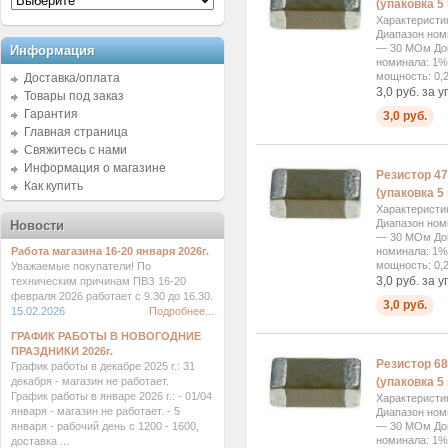
(упаковка 5 
Характеристи
Диапазон ном
— 30 МОм Доп
Информация
номинала: 1%
мощность: 0,2
Доставка/оплата
3,0 руб. за у
Товары под заказ
Гарантия
3,0 руб.
Главная страница
Свяжитесь с нами
Информация о магазине
Резистор 47
Как купить
(упаковка 5 
Характеристи
Диапазон ном
Новости
— 30 МОм Доп
номинала: 1%
Работа магазина 16-20 января 2026г.
мощность: 0,2
Уважаемые покупатели! По
3,0 руб. за у
техническим причинам ПВЗ 16-20
февраля 2026 работает с 9.30 до 16.30.
3,0 руб.
15.02.2026
Подробнее...
ГРАФИК РАБОТЫ В НОВОГОДНИЕ
ПРАЗДНИКИ 2026г.
Резистор 68
График работы в декабре 2025 г.: 31
(упаковка 5 
декабря - магазин не работает.
График работы в январе 2026 г.: - 01/04
Характеристи
января - магазин не работает. - 5
Диапазон ном
— 30 МОм Доп
января - рабочий день с 1200 - 1600,
номинала: 1%
доставка ...