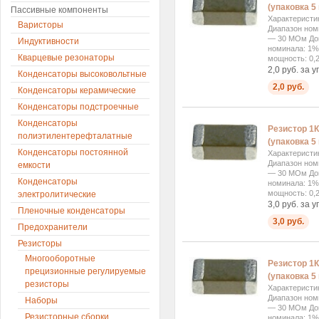
(упаковка 5 
Пассивные компоненты
Характеристи
Варисторы
Диапазон ном
— 30 МОм Доп
Индуктивности
номинала: 1%
Кварцевые резонаторы
мощность: 0,2
2,0 руб. за у
Конденсаторы высоковольтные
2,0 руб.
Конденсаторы керамические
Конденсаторы подстроечные
Конденсаторы
Резистор 1К
полиэтилентерефталатные
(упаковка 5 
Конденсаторы постоянной
Характеристи
Диапазон ном
емкости
— 30 МОм Доп
Конденсаторы
номинала: 1%
мощность: 0,2
электролитические
3,0 руб. за у
Пленочные конденсаторы
3,0 руб.
Предохранители
Резисторы
Многооборотные
Резистор 1К
прецизионные регулируемые
(упаковка 5 
резисторы
Характеристи
Диапазон ном
Наборы
— 30 МОм Доп
Резисторные сборки
номинала: 1%