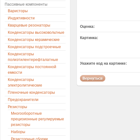
Пассивные компоненты
Варисторы
Индуктивности
Кварцевые резонаторы
Оценка:
Конденсаторы высоковольтные
Картинка:
Конденсаторы керамические
Конденсаторы подстроечные
Конденсаторы
полиэтилентерефталатные
Укажите код на картинке:
Конденсаторы постоянной
емкости
Конденсаторы
электролитические
Пленочные конденсаторы
Предохранители
Резисторы
Многооборотные
прецизионные регулируемые
резисторы
Наборы
Резисторные сборки