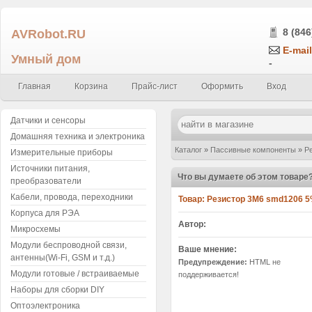
AVRobot.RU
8 (846
E-mail
Умный дом
-
Главная
Корзина
Прайс-лист
Оформить
Вход
Датчики и сенсоры
Домашняя техника и электроника
Каталог
»
Пассивные компоненты
»
Р
Измерительные приборы
Источники питания,
0.25Вт (упаковка 5 шт.) 365
»
Написат
Что вы думаете об этом товаре
преобразователи
Кабели, провода, переходники
Товар:
Резистор 3M6 smd1206 5% 
Корпуса для РЭА
Автор:
Микросхемы
Модули беспроводной связи,
Ваше мнение:
антенны(Wi-Fi, GSM и т.д.)
Предупреждение:
HTML не
Модули готовые / встраиваемые
поддерживается!
Наборы для сборки DIY
Оптоэлектроника