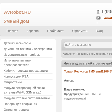
AVRobot.RU
8 (846
E-mail
Умный дом
-
Главная
Корзина
Прайс-лист
Оформить
Вход
Датчики и сенсоры
Домашняя техника и электроника
Каталог
»
Пассивные компоненты
»
Р
Измерительные приборы
Источники питания,
0.25Вт (упаковка 5 шт.) 755
»
Написат
Что вы думаете об этом товаре
преобразователи
Кабели, провода, переходники
Товар:
Резистор 7М5 smd1206 5% 
Корпуса для РЭА
Автор:
Микросхемы
Модули беспроводной связи,
Ваше мнение:
антенны(Wi-Fi, GSM и т.д.)
Предупреждение:
HTML не
Модули готовые / встраиваемые
поддерживается!
Наборы для сборки DIY
Оптоэлектроника