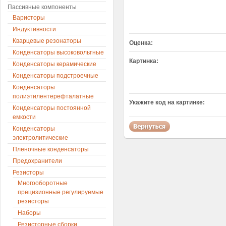
Пассивные компоненты
Варисторы
Индуктивности
Кварцевые резонаторы
Оценка:
Конденсаторы высоковольтные
Картинка:
Конденсаторы керамические
Конденсаторы подстроечные
Конденсаторы
полиэтилентерефталатные
Укажите код на картинке:
Конденсаторы постоянной
емкости
Конденсаторы
электролитические
Пленочные конденсаторы
Предохранители
Резисторы
Многооборотные
прецизионные регулируемые
резисторы
Наборы
Резисторные сборки