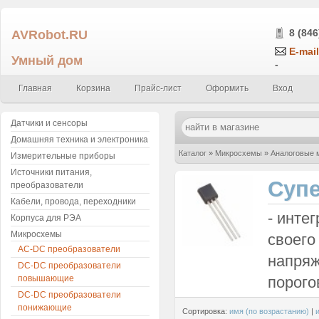
AVRobot.RU
8 (846
E-mail
Умный дом
-
Главная
Корзина
Прайс-лист
Оформить
Вход
Датчики и сенсоры
Домашняя техника и электроника
Каталог
»
Микросхемы
»
Аналоговые 
Измерительные приборы
Источники питания,
Суп
преобразователи
Кабели, провода, переходники
- инте
Корпуса для РЭА
Микросхемы
своего
AC-DC преобразователи
напряж
DC-DC преобразователи
повышающие
порого
DC-DC преобразователи
понижающие
Сортировка:
имя (по возрастанию)
|