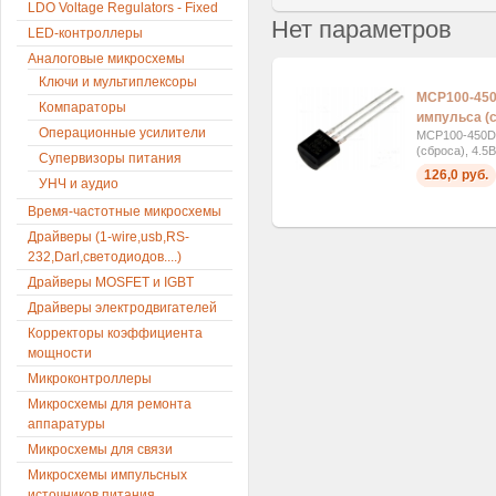
LDO Voltage Regulators - Fixed
Нет параметров
LED-контроллеры
Аналоговые микросхемы
Ключи и мультиплексоры
MCP100-450
Компараторы
импульса (с
Операционные усилители
MCP100-450D
(сброса), 4.5
Супервизоры питания
126,0 руб.
УНЧ и аудио
Время-частотные микросхемы
Драйверы (1-wire,usb,RS-
232,Darl,светодиодов....)
Драйверы MOSFET и IGBT
Драйверы электродвигателей
Корректоры коэффициента
мощности
Микроконтроллеры
Микросхемы для ремонта
аппаратуры
Микросхемы для связи
Микросхемы импульсных
источников питания