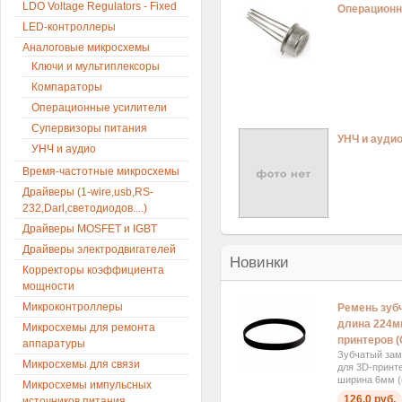
LDO Voltage Regulators - Fixed
Операционн
LED-контроллеры
Аналоговые микросхемы
Ключи и мультиплексоры
Компараторы
Операционные усилители
Супервизоры питания
УНЧ и ауди
УНЧ и аудио
Время-частотные микросхемы
Драйверы (1-wire,usb,RS-
232,Darl,светодиодов....)
Драйверы MOSFET и IGBT
Драйверы электродвигателей
Новинки
Корректоры коэффициента
мощности
Микроконтроллеры
Ремень зуб
длина 224м
Микросхемы для ремонта
принтеров (
аппаратуры
Зубчатый за
Микросхемы для связи
для 3D-принт
ширина 6мм (ш
Микросхемы импульсных
126,0 руб.
источников питания