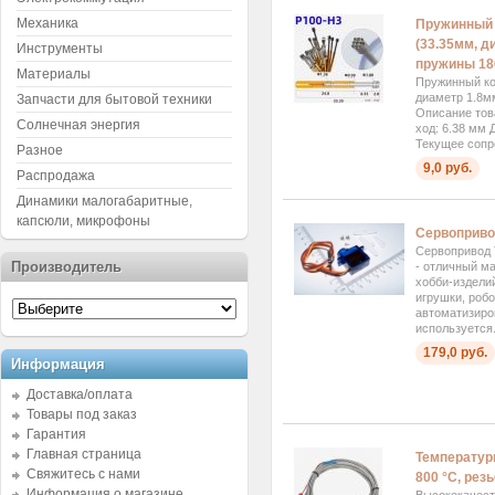
Механика
Пружинный 
(33.35мм, д
Инструменты
пружины 18
Материалы
Пружинный ко
диаметр 1.8м
Запчасти для бытовой техники
Описание тов
Солнечная энергия
ход: 6.38 мм 
Текущее сопр
Разное
9,0 руб.
Распродажа
Динамики малогабаритные,
капсюли, микрофоны
Сервоприво
Сервопривод
Производитель
- отличный м
хобби-изделий
игрушки, роб
автоматизиро
используется.
179,0 руб.
Информация
Доставка/оплата
Товары под заказ
Гарантия
Главная страница
Температурн
Свяжитесь с нами
800 °C, рез
Информация о магазине