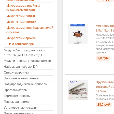
Микросхемы линейных
источников питания
Микросхемы логики
Микросхемы памяти
Микровыкл
Микросхемы преобразователей
8.8x4.5x4.8
сигналов
Микровыключа
Микросхемы прочие
мм, SK-12D0
SK12D07VG4 
ШИМ-контроллеры
концевой вык
предназначен
Модули беспроводной связи,
датчика...
антенны(Wi-Fi, GSM и т.д.)
5,0 руб.
Модули готовые / встраиваемые
Наборы для сборки DIY
Оптоэлектроника
Пассивные компоненты
Пружинный 
Полупроводниковые приборы
тестовый зо
Программаторы
31.5мм)
Пружинный п
Термокомпоненты
тестовый зон
Товары для дома
28,0 руб.
Установочные изделия
Электрокоммутация