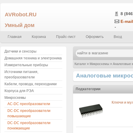
AVRobot.RU
8 (846
E-mail
Умный дом
-
Главная
Корзина
Прайс-лист
Оформить
Вход
Датчики и сенсоры
Домашняя техника и электроника
Каталог
»
Микросхемы
»
Аналоговые 
Измерительные приборы
Источники питания,
Аналоговые микро
преобразователи
Кабели, провода, переходники
Подкатегории
Корпуса для РЭА
Микросхемы
Ключи и му
AC-DC преобразователи
DC-DC преобразователи
повышающие
DC-DC преобразователи
понижающие