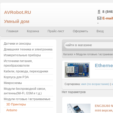
AVRobot.RU
8 (846
E-mail
Умный дом
-
Главная
Корзина
Прайс-лист
Оформить
Вход
Датчики и сенсоры
Домашняя техника и электроника
Каталог
»
Модули готовые / встраива
Измерительные приборы
Источники питания,
Ethern
преобразователи
Кабели, провода, переходники
Корпуса для РЭА
Микросхемы
Сортировка:
имя (по возрастанию)
|
Модули беспроводной связи,
Нет параметров
антенны(Wi-Fi, GSM и т.д.)
Модули готовые / встраиваемые
3D Принтеры
ENC28J60 N
Arduino
mini версия,