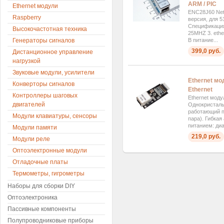
ARM / PIC
Ethernet модули
ENC28J60 Netw
Raspberry
версия, для 5
Спецификация
Высокочастотная техника
25MHZ 3. ethe
В питание...
Генераторы сигналов
399,0 руб.
Дистанционное управление
нагрузкой
Звуковые модули, усилители
Ethernet мо
Конверторы сигналов
Ethernet
Контроллеры шаговых
Ethernet моду
двигателей
Однокристаль
работающий п
Модули клавиатуры, сенсоры
пара). Гибкая
питанием: диа
Модули памяти
219,0 руб.
Модули реле
Оптоэлектронные модули
Отладочные платы
Термометры, гигрометры
Наборы для сборки DIY
Оптоэлектроника
Пассивные компоненты
Полупроводниковые приборы