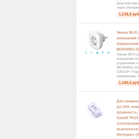
розеткой или
через Интернет
1.238,0 руб
Умная Wi-Fi
измерения 
управление 
MORNING 
Умная Wi-Fi р
измерения по
управление на
MORNING GR
GROUP • Парт
напряжение: A
1.290,0 руб
Дистанцион
до 10А, из
влажность, 
Sonoff TH1
электропри
выключател
Интернет. (