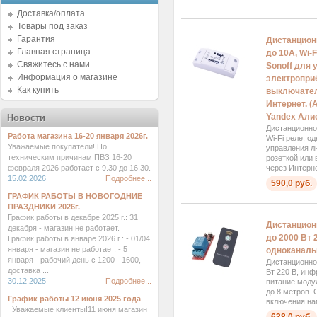
Доставка/оплата
Товары под заказ
Гарантия
Дистанцион
Главная страница
до 10А, Wi-
Свяжитесь с нами
Sonoff для
Информация о магазине
электропри
Как купить
выключател
Интернет. (
Yandex Али
Новости
Дистанционно
Работа магазина 16-20 января 2026г.
Wi-Fi реле, о
Уважаемые покупатели! По
управления л
техническим причинам ПВЗ 16-20
розеткой или
февраля 2026 работает с 9.30 до 16.30.
через Интерне
15.02.2026
Подробнее...
590,0 руб.
ГРАФИК РАБОТЫ В НОВОГОДНИЕ
ПРАЗДНИКИ 2026г.
График работы в декабре 2025 г.: 31
Дистанцион
декабря - магазин не работает.
до 2000 Вт 
График работы в январе 2026 г.: - 01/04
января - магазин не работает. - 5
одноканаль
января - рабочий день с 1200 - 1600,
Дистанционно
доставка ...
Вт 220 В, инф
30.12.2025
Подробнее...
питание моду
до 8 метров.
График работы 12 июня 2025 года
включения наг
Уважаемые клиенты!11 июня магазин