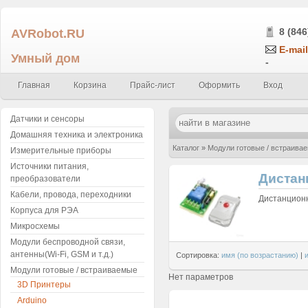
AVRobot.RU
8 (846
E-mail
Умный дом
-
Главная
Корзина
Прайс-лист
Оформить
Вход
Датчики и сенсоры
Домашняя техника и электроника
Каталог
»
Модули готовые / встраива
Измерительные приборы
Источники питания,
Дистан
преобразователи
Кабели, провода, переходники
Дистанционн
Корпуса для РЭА
Микросхемы
Модули беспроводной связи,
антенны(Wi-Fi, GSM и т.д.)
Сортировка:
имя (по возрастанию)
|
Модули готовые / встраиваемые
Нет параметров
3D Принтеры
Arduino