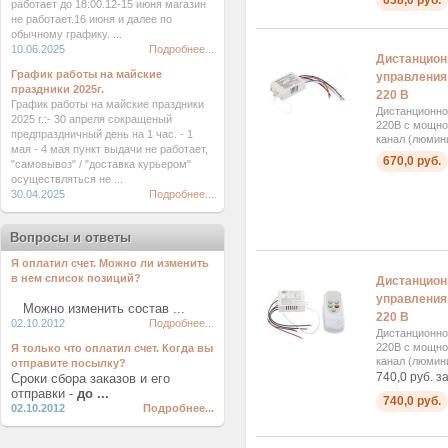
638,0 руб.
работает до 18:00.12-15 июня магазин
не работает.16 июня и далее по
обычному графику. ...
10.06.2025
Подробнее...
Дистанцион
График работы на майские
управления 
праздники 2025г.
220 В
График работы на майские праздники
Дистанционно
2025 г.:- 30 апреля сокращеный
220В с мощнос
предпраздничный день на 1 час. - 1
канал (люмини
мая - 4 мая пункт выдачи не работает,
670,0 руб.
"самовывоз" / "доставка курьером"
осуществляться не ...
30.04.2025
Подробнее...
Вопросы и ответы
Я оплатил счет. Можно ли изменить
в нем список позиций?
Дистанцион
управления 
Можно изменить состав ...
220 В
02.10.2012
Подробнее...
Дистанционно
220В с мощнос
Я только что оплатил счет. Когда вы
канал (люмини
отправите посылку?
740,0 руб. з
Сроки сбора заказов и его
отправки -
до ...
740,0 руб.
02.10.2012
Подробнее...