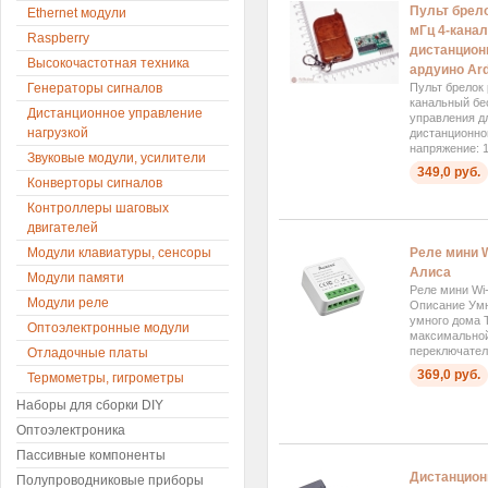
Пульт брел
Ethernet модули
мГц 4-кана
Raspberry
дистанцион
Высокочастотная техника
ардуино Ard
Генераторы сигналов
Пульт брелок
канальный бе
Дистанционное управление
управления дл
нагрузкой
дистанционно
напряжение: 1
Звуковые модули, усилители
349,0 руб.
Конверторы сигналов
Контроллеры шаговых
двигателей
Модули клавиатуры, сенсоры
Реле мини Wi
Алиса
Модули памяти
Реле мини Wi-F
Модули реле
Описание Умн
умного дома 
Оптоэлектронные модули
максимальной
переключатель
Отладочные платы
369,0 руб.
Термометры, гигрометры
Наборы для сборки DIY
Оптоэлектроника
Пассивные компоненты
Дистанцион
Полупроводниковые приборы