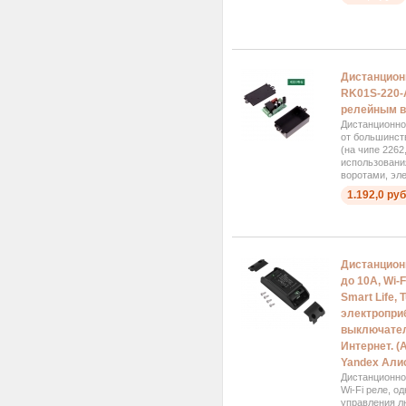
Дистанцион
RK01S-220-A
релейным в
Дистанционно
от большинст
(на чипе 2262
использовани
воротами, эл
1.192,0 руб
Дистанцион
до 10А, Wi-
Smart Life,
электропри
выключател
Интернет. (
Yandex Али
Дистанционно
Wi-Fi реле, о
управления л