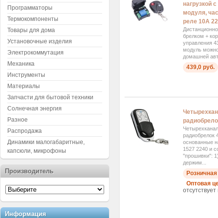
нагрузкой с
Программаторы
модуля, ча
Термокомпоненты
реле 10А 22
Дистанционно
Товары для дома
брелком + кор
Установочные изделия
управления 4
модуль можно
Электрокоммутация
домашней авто
Механика
439,0 руб.
Инструменты
Материалы
Запчасти для бытовой техники
Солнечная энергия
Четырехка
Разное
радиобрелок
Четырехкана
Распродажа
радиобрелок 
Динамики малогабаритные,
основанные н
1527 2240 и 
капсюли, микрофоны
"прошивки": 
держим...
Производитель
Розничная 
Оптовая це
отсутствует 
Информация