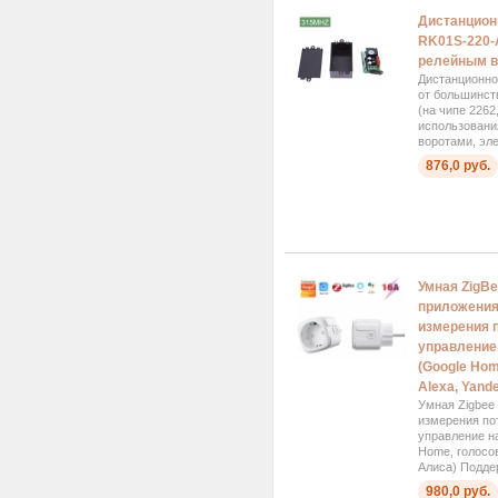
Дистанцион
RK01S-220-A
релейным в
Дистанционно
от большинст
(на чипе 2262
использовани
воротами, эл
876,0 руб.
Умная ZigBe
приложения 
измерения 
управление 
(Google Ho
Alexa, Yand
Умная Zigbee
измерения по
управление на
Home, голосо
Алиса) Поддер
980,0 руб.