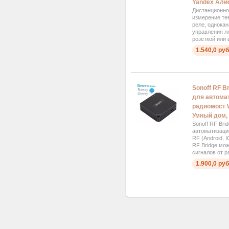
Yandex Али
Дистанционно
измерение те
реле, однокан
управления л
розеткой или
1.540,0 руб
Sonoff RF B
для автома
радиомост Wi
Умный дом,
Sonoff RF Bri
автоматизаци
RF (Android, 
RF Bridge мо
сигналов от р
1.900,0 руб